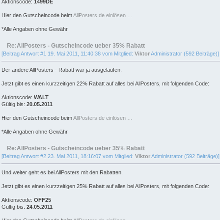
Aktionscode:
1499DE
Hier den Gutscheincode beim
AllPosters.de einlösen …
*Alle Angaben ohne Gewähr
Re:AllPosters - Gutscheincode ueber 35% Rabatt
[Beitrag Antwort #1 19. Mai 2011, 11:40:38 vom Mitglied:
Viktor
Administrator (592 Beiträge)]
Der andere AllPosters - Rabatt war ja ausgelaufen.
Jetzt gibt es einen kurzzeitigen 22% Rabatt auf alles bei AllPosters, mit folgenden Code:
Aktionscode:
WALT
Gültig bis:
20.05.2011
Hier den Gutscheincode beim
AllPosters.de einlösen …
*Alle Angaben ohne Gewähr
Re:AllPosters - Gutscheincode ueber 35% Rabatt
[Beitrag Antwort #2 23. Mai 2011, 18:16:07 vom Mitglied:
Viktor
Administrator (592 Beiträge)]
Und weiter geht es bei AllPosters mit den Rabatten.
Jetzt gibt es einen kurzzeitigen 25% Rabatt auf alles bei AllPosters, mit folgenden Code:
Aktionscode:
OFF25
Gültig bis:
24.05.2011