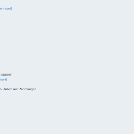
eiträge)]
hmungen
äge)]
40 % Rabatt auf Rahmungen.