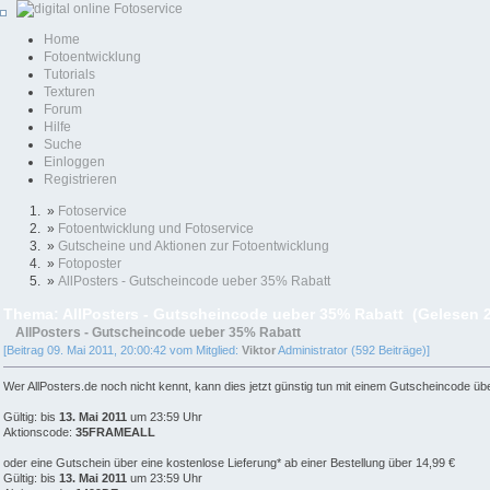
Home
Fotoentwicklung
Tutorials
Texturen
Forum
Hilfe
Suche
Einloggen
Registrieren
»
Fotoservice
»
Fotoentwicklung und Fotoservice
»
Gutscheine und Aktionen zur Fotoentwicklung
»
Fotoposter
»
AllPosters - Gutscheincode ueber 35% Rabatt
Thema: AllPosters - Gutscheincode ueber 35% Rabatt (Gelesen 
AllPosters - Gutscheincode ueber 35% Rabatt
[Beitrag 09. Mai 2011, 20:00:42 vom Mitglied:
Viktor
Administrator (592 Beiträge)]
Wer AllPosters.de noch nicht kennt, kann dies jetzt günstig tun mit einem Gutscheincode übe
Gültig: bis
13. Mai 2011
um 23:59 Uhr
Aktionscode:
35FRAMEALL
oder eine Gutschein über eine kostenlose Lieferung* ab einer Bestellung über 14,99 €
Gültig: bis
13. Mai 2011
um 23:59 Uhr