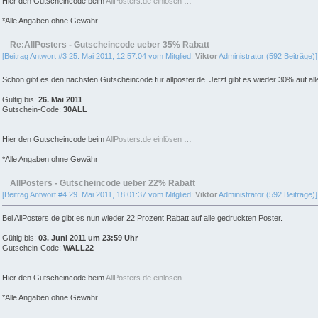
Hier den Gutscheincode beim
AllPosters.de einlösen …
*Alle Angaben ohne Gewähr
Re:AllPosters - Gutscheincode ueber 35% Rabatt
[Beitrag Antwort #3 25. Mai 2011, 12:57:04 vom Mitglied:
Viktor
Administrator (592 Beiträge)]
Schon gibt es den nächsten Gutscheincode für allposter.de. Jetzt gibt es wieder 30% auf al
Gültig bis:
26. Mai 2011
Gutschein-Code:
30ALL
Hier den Gutscheincode beim
AllPosters.de einlösen …
*Alle Angaben ohne Gewähr
AllPosters - Gutscheincode ueber 22% Rabatt
[Beitrag Antwort #4 29. Mai 2011, 18:01:37 vom Mitglied:
Viktor
Administrator (592 Beiträge)]
Bei AllPosters.de gibt es nun wieder 22 Prozent Rabatt auf alle gedruckten Poster.
Gültig bis:
03. Juni 2011 um 23:59 Uhr
Gutschein-Code:
WALL22
Hier den Gutscheincode beim
AllPosters.de einlösen …
*Alle Angaben ohne Gewähr