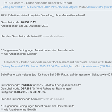
Re:AllPosters - Gutscheincode ueber 0% Rabatt
[Beitrag Antwort #12 05. Dezember 2012, 21:55:15 vom Mitglied:
Viktor
Administrator (592 B
20 % Rabatt auf deine komplette Bestellung, ohne Mindestbestellwert!
Gutscheincode:
20HOLIDAY
Angebot endet am: 31. Dezember 2012
Hier den Gutscheincode beim
AllPosters.de einlösen …
* Die genauen Bedingungen findest du auf der Herstellerseite
** Alle Angaben ohne Gewähr
AllPosters - Gutscheincode ueber 35% Rabatt auf der Seite, sowie 40% Ra
[Beitrag Antwort #13 15. Januar 2015, 23:34:55 vom Mitglied:
Viktor
Administrator (592 Beitr
Bei AllPosters.de - gibt es jetzt für kurze Zeit 35% Rabatt auf der gesamten Seite, sowie 
Gutscheincode:
PWG826
für 35 % Rabatt auf der gesamten Seite*
Gutscheincode:
DSR288
für 40 % Rabatt auf Rahmungen*
Gültig bis:
16.01.2015 um 23:59 Uhr.
Hier den Gutscheincode beim
AllPosters.de einlösen …
* Die genauen Bedingungen findest du auf der Herstellerseite
** Alle Angaben ohne Gewähr