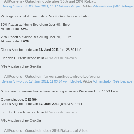
AllPosters - Gutscheincode über 30% und 20% Rabatt
[Beitrag Antwort #5 06. Juni 2011, 14:17:59 vom Mitglied:
Viktor
Administrator (592 Beiträge)
Weitergeht es mit den nächsten Rabatt-Gutscheinen auf alles:
30% Rabatt auf deine Bestellung über 90,- Euro
Aktionscode:
SF30
20% Rabatt auf deine Bestellung über 70,_- Euro
Aktionscode:
LA20
Dieses Angebot endet am
11. Juni 2011
(um 23:59 Uhr)
Hier den Gutscheincode beim
AllPosters.de einlösen …
*Alle Angaben ohne Gewähr
AllPosters - Gutschein für versandkostenfreie Lieferung
[Beitrag Antwort #6 17. Juni 2011, 11:03:14 vom Mitglied:
Viktor
Administrator (592 Beiträge)
Gutschein für versandkostenfreie Lieferung ab einem Warenwert von 14,99 Euro
Gutscheincode:
GE1499
Dieses Angebot endet am
17. Juni 2011
(um 23:59 Uhr)
Hier den Gutscheincode beim
AllPosters.de einlösen …
*Alle Angaben ohne Gewähr
AllPosters - Gutschein über 25% Rabatt auf Alles