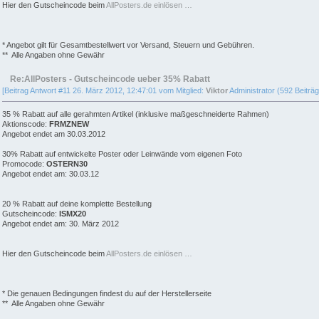
Hier den Gutscheincode beim
AllPosters.de einlösen …
* Angebot gilt für Gesamtbestellwert vor Versand, Steuern und Gebühren.
** Alle Angaben ohne Gewähr
Re:AllPosters - Gutscheincode ueber 35% Rabatt
[Beitrag Antwort #11 26. März 2012, 12:47:01 vom Mitglied:
Viktor
Administrator (592 Beiträg
35 % Rabatt auf alle gerahmten Artikel (inklusive maßgeschneiderte Rahmen)
Aktionscode:
FRMZNEW
Angebot endet am 30.03.2012
30% Rabatt auf entwickelte Poster oder Leinwände vom eigenen Foto
Promocode:
OSTERN30
Angebot endet am: 30.03.12
20 % Rabatt auf deine komplette Bestellung
Gutscheincode:
ISMX20
Angebot endet am: 30. März 2012
Hier den Gutscheincode beim
AllPosters.de einlösen …
* Die genauen Bedingungen findest du auf der Herstellerseite
** Alle Angaben ohne Gewähr