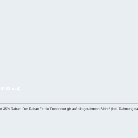
26783 mal)
r 35% Rabatt. Der Rabatt für die Fotoposter gilt auf alle gerahmten Bilder* (inkl. Rahmung 