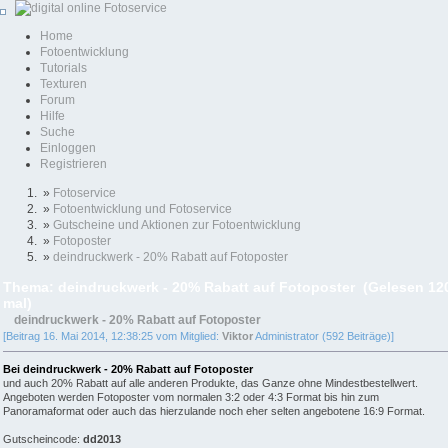
Home
Fotoentwicklung
Tutorials
Texturen
Forum
Hilfe
Suche
Einloggen
Registrieren
»
Fotoservice
»
Fotoentwicklung und Fotoservice
»
Gutscheine und Aktionen zur Fotoentwicklung
»
Fotoposter
»
deindruckwerk - 20% Rabatt auf Fotoposter
Thema: deindruckwerk - 20% Rabatt auf Fotoposter (Gelesen 12
mal)
deindruckwerk - 20% Rabatt auf Fotoposter
[Beitrag 16. Mai 2014, 12:38:25 vom Mitglied:
Viktor
Administrator (592 Beiträge)]
Bei deindruckwerk - 20% Rabatt auf Fotoposter
und auch 20% Rabatt auf alle anderen Produkte, das Ganze ohne Mindestbestellwert.
Angeboten werden Fotoposter vom normalen 3:2 oder 4:3 Format bis hin zum
Panoramaformat oder auch das hierzulande noch eher selten angebotene 16:9 Format.
Gutscheincode:
dd2013