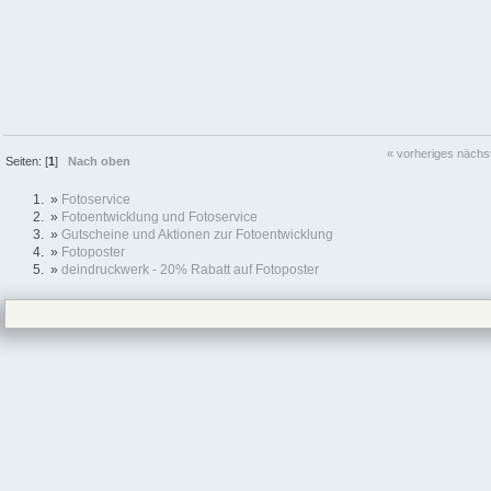
« vorheriges
nächs
Seiten: [
1
]
Nach oben
»
Fotoservice
»
Fotoentwicklung und Fotoservice
»
Gutscheine und Aktionen zur Fotoentwicklung
»
Fotoposter
»
deindruckwerk - 20% Rabatt auf Fotoposter