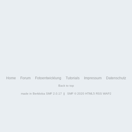
Home
Forum
Fotoentwicklung
Tutorials
Impressum
Datenschutz
Back to top
made in Berldoba
SMF 2.0.17
|
SMF © 2020
HTML5
RSS
WAP2