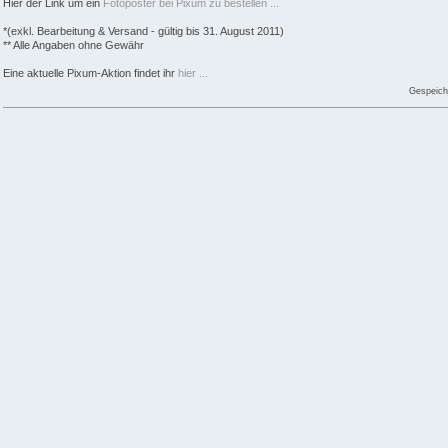
Hier der Link um ein
Fotoposter bei Pixum zu bestellen ...
*(exkl. Bearbeitung & Versand - gültig bis 31. August 2011)
** Alle Angaben ohne Gewähr
Eine aktuelle Pixum-Aktion findet ihr
hier ...
Gespeich