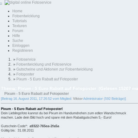
Home
Fotoentwicklung
Tutorials
Texturen
Forum
Hilfe
Suche
Einloggen
Registrieren
»
Fotoservice
»
Fotoentwicklung und Fotoservice
»
Gutscheine und Aktionen zur Fotoentwicklung
»
Fotoposter
»
Pixum - 5 Euro Rabatt auf Fotoposter
Thema: Pixum - 5 Euro Rabatt auf Fotoposter (Gelesen 15207 ma
Pixum - 5 Euro Rabatt auf Fotoposter
[Beitrag 16. August 2011, 17:26:52 vom Mitglied:
Viktor
Administrator (592 Beiträge)]
Pixum - 5 Euro Rabatt auf Fotoposter!
Dein Lieblingsfoto kannst du bei Pixum im Handumdrehen zum edlen Wandschmuck
machen. Lade dein Bild hoch und spare mit dem Rabattgutschein 5,- Euro!
Gutschein-Code*:
a9322-765ea-2fa5a
Gültig bis: 31.08.2011