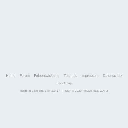
Home
Forum
Fotoentwicklung
Tutorials
Impressum
Datenschutz
Back to top
made in Berldoba
SMF 2.0.17
|
SMF © 2020
HTML5
RSS
WAP2