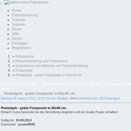
Home
Fotoentwicklung
Tutorials
Texturen
Forum
Hilfe
Suche
Einloggen
Registrieren
»
Fotoservice
»
Fotoentwicklung und Fotoservice
»
Gutscheine und Aktionen zur Fotoentwicklung
»
Fotoposter
»
Posterjack - gratis Fotoposter in 60x40 cm
Thema: Posterjack - gratis Fotoposter in 60x40 cm (Gelesen 126
mal)
Posterjack - gratis Fotoposter in 60x40 cm
[Beitrag 09. August 2013, 12:42:56 vom Mitglied:
Viktor
Administrator (592 Beiträge)]
Posterjack - gratis Fotoposter in 60x40 cm.
Einfach Gutscheincode bei der Bestellung eingeben und ein Gratis Poster erhalten!
Gültig bis:
30.09.2013
Gutschein:
poster6040