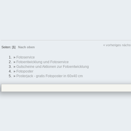
« vorheriges
nächs
Seiten: [
1
]
Nach oben
»
Fotoservice
»
Fotoentwicklung und Fotoservice
»
Gutscheine und Aktionen zur Fotoentwicklung
»
Fotoposter
»
Posterjack - gratis Fotoposter in 60x40 cm