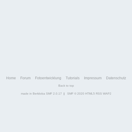
Home
Forum
Fotoentwicklung
Tutorials
Impressum
Datenschutz
Back to top
made in Berldoba
SMF 2.0.17
|
SMF © 2020
HTML5
RSS
WAP2