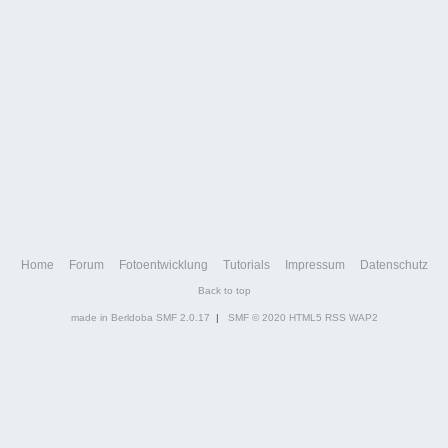
Home
Forum
Fotoentwicklung
Tutorials
Impressum
Datenschutz
Back to top
made in Berldoba
SMF 2.0.17
|
SMF © 2020
HTML5
RSS
WAP2