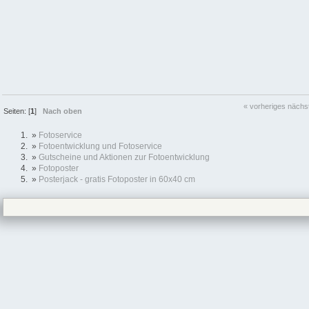
« vorheriges
nächs
Seiten: [
1
]
Nach oben
»
Fotoservice
»
Fotoentwicklung und Fotoservice
»
Gutscheine und Aktionen zur Fotoentwicklung
»
Fotoposter
»
Posterjack - gratis Fotoposter in 60x40 cm