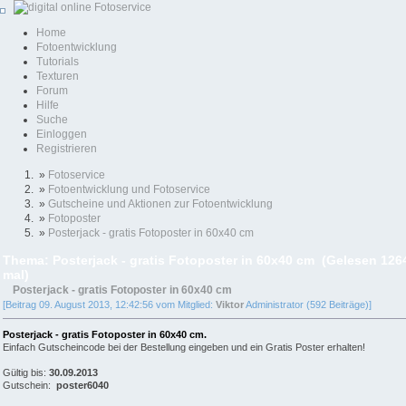
Home
Fotoentwicklung
Tutorials
Texturen
Forum
Hilfe
Suche
Einloggen
Registrieren
»
Fotoservice
»
Fotoentwicklung und Fotoservice
»
Gutscheine und Aktionen zur Fotoentwicklung
»
Fotoposter
»
Posterjack - gratis Fotoposter in 60x40 cm
Thema: Posterjack - gratis Fotoposter in 60x40 cm (Gelesen 126
mal)
Posterjack - gratis Fotoposter in 60x40 cm
[Beitrag 09. August 2013, 12:42:56 vom Mitglied:
Viktor
Administrator (592 Beiträge)]
Posterjack - gratis Fotoposter in 60x40 cm.
Einfach Gutscheincode bei der Bestellung eingeben und ein Gratis Poster erhalten!
Gültig bis:
30.09.2013
Gutschein:
poster6040