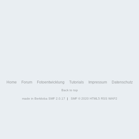
Home
Forum
Fotoentwicklung
Tutorials
Impressum
Datenschutz
Back to top
made in Berldoba
SMF 2.0.17
|
SMF © 2020
HTML5
RSS
WAP2