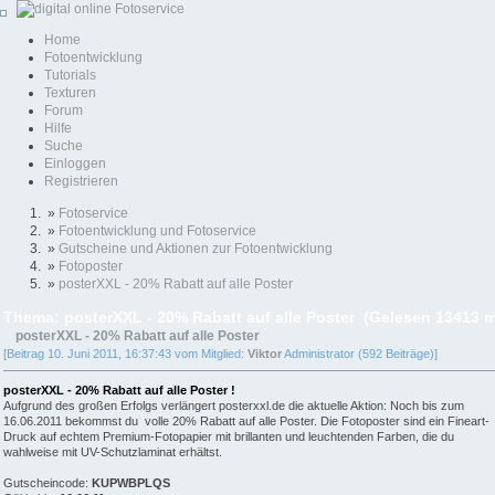
Home
Fotoentwicklung
Tutorials
Texturen
Forum
Hilfe
Suche
Einloggen
Registrieren
»
Fotoservice
»
Fotoentwicklung und Fotoservice
»
Gutscheine und Aktionen zur Fotoentwicklung
»
Fotoposter
»
posterXXL - 20% Rabatt auf alle Poster
Thema: posterXXL - 20% Rabatt auf alle Poster (Gelesen 13413 m
posterXXL - 20% Rabatt auf alle Poster
[Beitrag 10. Juni 2011, 16:37:43 vom Mitglied:
Viktor
Administrator (592 Beiträge)]
posterXXL - 20% Rabatt auf alle Poster !
Aufgrund des großen Erfolgs verlängert posterxxl.de die aktuelle Aktion: Noch bis zum
16.06.2011 bekommst du volle 20% Rabatt auf alle Poster. Die Fotoposter sind ein Fineart-
Druck auf echtem Premium-Fotopapier mit brillanten und leuchtenden Farben, die du
wahlweise mit UV-Schutzlaminat erhältst.
Gutscheincode:
KUPWBPLQS