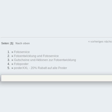
« vorheriges
nächs
Seiten: [
1
]
Nach oben
»
Fotoservice
»
Fotoentwicklung und Fotoservice
»
Gutscheine und Aktionen zur Fotoentwicklung
»
Fotoposter
»
posterXXL - 20% Rabatt auf alle Poster