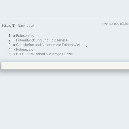
« vorheriges
nächs
Seiten: [
1
]
Nach oben
»
Fotoservice
»
Fotoentwicklung und Fotoservice
»
Gutscheine und Aktionen zur Fotoentwicklung
»
Fotopuzzle
»
Bis zu 60% Rabatt auf fertige Puzzle