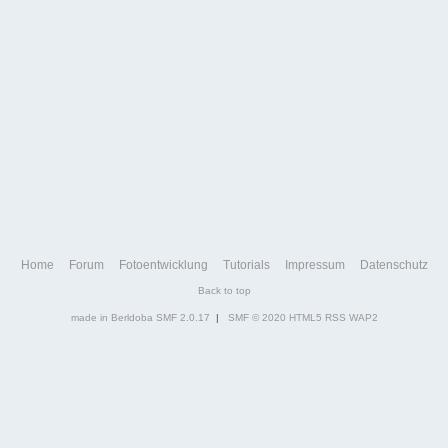
Home
Forum
Fotoentwicklung
Tutorials
Impressum
Datenschutz
Back to top
made in Berldoba
SMF 2.0.17
|
SMF © 2020
HTML5
RSS
WAP2