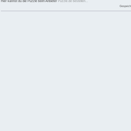
Hier kannst du die Puzzle beim Anbieter
Puzzle.de bestellen...
Gespeich