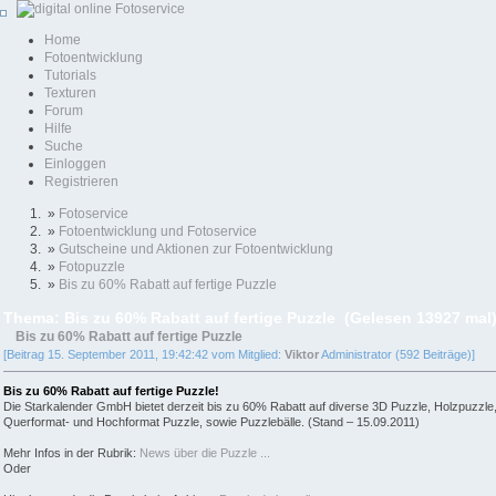
Home
Fotoentwicklung
Tutorials
Texturen
Forum
Hilfe
Suche
Einloggen
Registrieren
»
Fotoservice
»
Fotoentwicklung und Fotoservice
»
Gutscheine und Aktionen zur Fotoentwicklung
»
Fotopuzzle
»
Bis zu 60% Rabatt auf fertige Puzzle
Thema: Bis zu 60% Rabatt auf fertige Puzzle (Gelesen 13927 mal
Bis zu 60% Rabatt auf fertige Puzzle
[Beitrag 15. September 2011, 19:42:42 vom Mitglied:
Viktor
Administrator (592 Beiträge)]
Bis zu 60% Rabatt auf fertige Puzzle!
Die Starkalender GmbH bietet derzeit bis zu 60% Rabatt auf diverse 3D Puzzle, Holzpuzzle
Querformat- und Hochformat Puzzle, sowie Puzzlebälle. (Stand – 15.09.2011)
Mehr Infos in der Rubrik:
News über die Puzzle ...
Oder