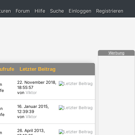
turen
Forum
Hilfe
Suche
Einloggen
Registrieren
Werbung
ufrufe
Letzter Beitrag
22. November 2018,
n
18:55:57
fe
von
Viktor
16. Januar 2015,
en
12:39:39
ufe
von
Viktor
26. April 2013,
n