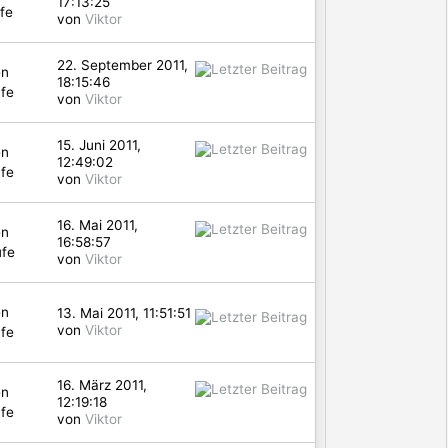
17:13:25
fe
von
Viktor
22. September 2011,
en
18:15:46
fe
von
Viktor
15. Juni 2011,
en
12:49:02
fe
von
Viktor
16. Mai 2011,
en
16:58:57
ufe
von
Viktor
en
13. Mai 2011, 11:51:51
von
Viktor
fe
16. März 2011,
en
12:19:18
fe
von
Viktor