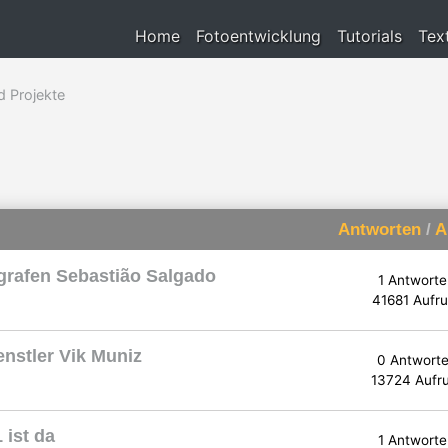
Home
Fotoentwicklung
Tutorials
Tex
d Projekte
Antworten
/
A
ografen Sebastião Salgado
1 Antworte
41681 Aufru
enstler Vik Muniz
0 Antwort
13724 Aufr
 ist da
1 Antworte