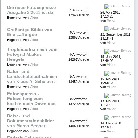
Die neue Fotoespresso
1 Antworten
Ausgabe 3/2011 ist da
26. April 2013,
12948 Aufrufe
17:13:25
Begonnen von
Viktor
von
Viktor
Großartige Bilder von
0 Antworten
Eric Lafforgue
22. September 2011,
12897 Aufrufe
18:15:46
Begonnen von
Viktor
von
Viktor
Tropfenaufnahmen vom
Fotograf Markus
0 Antworten
15. Juni 2011,
Reugels
14287 Aufrufe
12:49:02
Begonnen von
Viktor
von
Viktor
Natur- und
Landschaftsaufnahmen
0 Antworten
16. Mai 2011,
von Klaus A. Schelbert
13452 Aufrufe
16:58:57
Begonnen von
Viktor
von
Viktor
Fotoespresso -
Fotozeitung zum
0 Antworten
13. Mai 2011,
kostenlosen Download
13720 Aufrufe
11:51:51
Begonnen von
Viktor
von
Viktor
Reise- und
Dokumentationsbilder
0 Antworten
16. März 2011,
von Marco Becher
14060 Aufrufe
12:19:18
Begonnen von
Viktor
von
Viktor