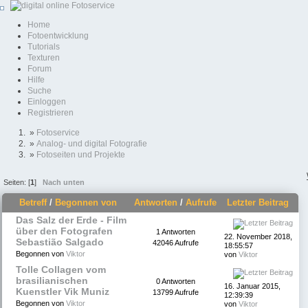
Home
Fotoentwicklung
Tutorials
Texturen
Forum
Hilfe
Suche
Einloggen
Registrieren
»
Fotoservice
»
Analog- und digital Fotografie
»
Fotoseiten und Projekte
Seiten: [
1
]
Nach unten
Betreff
/
Begonnen von
Antworten
/
Aufrufe
Letzter Beitrag
Das Salz der Erde - Film
über den Fotografen
1 Antworten
22. November 2018,
Sebastião Salgado
42046 Aufrufe
18:55:57
Begonnen von
Viktor
von
Viktor
Tolle Collagen vom
brasilianischen
0 Antworten
16. Januar 2015,
Kuenstler Vik Muniz
13799 Aufrufe
12:39:39
Begonnen von
Viktor
von
Viktor