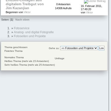
Endzeit-Collagen aus
digitalem Treibgut von
0 Antworten
16. Februar 2011,
Jim Kazanjian
14308 Aufrufe
17:49:20
Begonnen von
Viktor
von
Viktor
Seiten: [
1
]
Nach oben
»
Fotoservice
»
Analog- und digital Fotografie
»
Fotoseiten und Projekte
Thema geschlossen
Gehe zu:
Fixiertes Thema
Normales Thema
Umfrage
Heißes Thema (mehr als 15 Antworten)
Sehr heißes Thema (mehr als 25 Antworten)