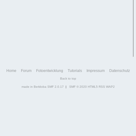
Home
Forum
Fotoentwicklung
Tutorials
Impressum
Datenschutz
Back to top
made in Berldoba
SMF 2.0.17
|
SMF © 2020
HTML5
RSS
WAP2