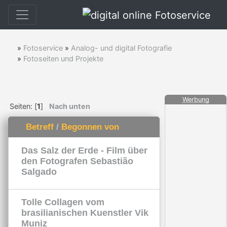
»
Fotoservice
»
Analog- und digital Fotografie
»
Fotoseiten und Projekte
Werbung
Seiten: [
1
]
Nach unten
Betreff
/
Begonnen von
Das Salz der Erde - Film über
den Fotografen Sebastião
Salgado
Tolle Collagen vom
brasilianischen Kuenstler Vik
Muniz