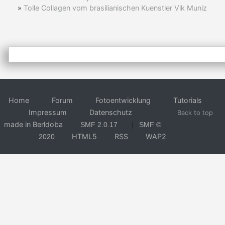
»
Tolle Collagen vom brasilianischen Kuenstler Vik Muniz
Home
Forum
Fotoentwicklung
Tutorials
Impressum
Datenschutz
Back to top
made in Berldoba
SMF 2.0.17
SMF ©
|
HTML5
RSS
WAP2
2020