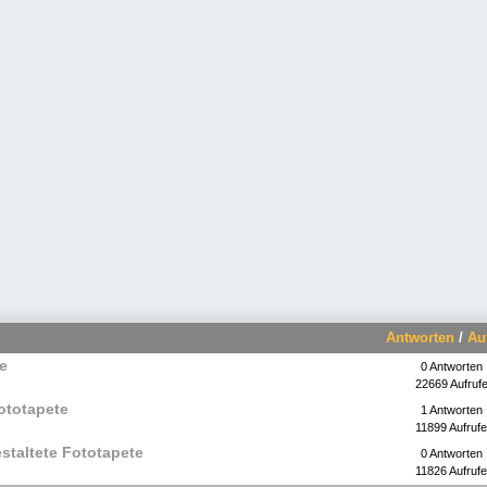
Antworten
/
Au
e
0 Antworten
22669 Aufruf
ototapete
1 Antworten
11899 Aufrufe
estaltete Fototapete
0 Antworten
11826 Aufrufe