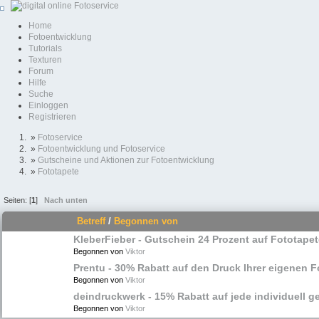
Home
Fotoentwicklung
Tutorials
Texturen
Forum
Hilfe
Suche
Einloggen
Registrieren
»
Fotoservice
»
Fotoentwicklung und Fotoservice
»
Gutscheine und Aktionen zur Fotoentwicklung
»
Fototapete
Seiten: [
1
]
Nach unten
Betreff
/
Begonnen von
KleberFieber - Gutschein 24 Prozent auf Fototapet
Begonnen von
Viktor
Prentu - 30% Rabatt auf den Druck Ihrer eigenen F
Begonnen von
Viktor
deindruckwerk - 15% Rabatt auf jede individuell g
Begonnen von
Viktor