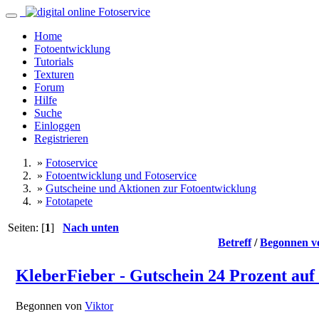
Home
Fotoentwicklung
Tutorials
Texturen
Forum
Hilfe
Suche
Einloggen
Registrieren
»
Fotoservice
»
Fotoentwicklung und Fotoservice
»
Gutscheine und Aktionen zur Fotoentwicklung
»
Fototapete
Seiten: [
1
]
Nach unten
Betreff
/
Begonnen v
KleberFieber - Gutschein 24 Prozent auf
Begonnen von
Viktor