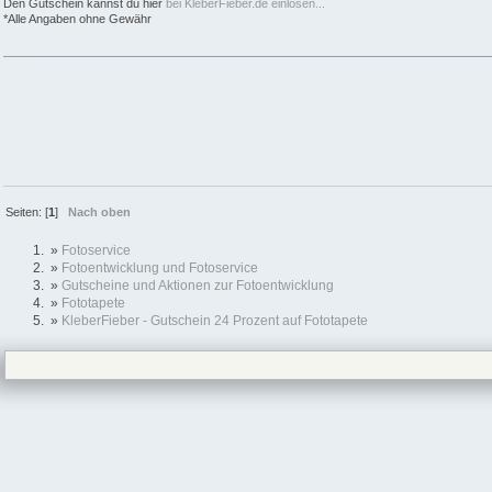
Den Gutschein kannst du hier
bei KleberFieber.de einlösen...
*Alle Angaben ohne Gewähr
Seiten: [
1
]
Nach oben
»
Fotoservice
»
Fotoentwicklung und Fotoservice
»
Gutscheine und Aktionen zur Fotoentwicklung
»
Fototapete
»
KleberFieber - Gutschein 24 Prozent auf Fototapete