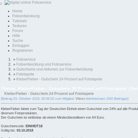
Home
Fotoentwicklung
Tutorials
Texturen
Forum
Hilfe
Suche
Einloggen
Registrieren
»
Fotoservice
»
Fotoentwicklung und Fotoservice
»
Gutscheine und Aktionen zur Fotoentwicklung
»
Fototapete
»
KleberFieber - Gutschein 24 Prozent auf Fototapete
Thema: KleberFieber - Gutschein 24 Prozent auf Fototapete (Ge
KleberFieber - Gutschein 24 Prozent auf Fototapete
[Beitrag 03. Oktober 2018, 00:06:02 vom Mitglied:
Viktor
Administrator (592 Beiträge)]
KleberFieber bietet zum Tag der Deutschen Einheit einen Gutschein von 24% auf alle Produkt
diversen Fotoprodukten.
Der Gutschein ist einlösbar ab einem Mindestbestellwert von 64 Euro.
Gutscheincode:
EINHEIT18
Gültig bis:
03.10.2018