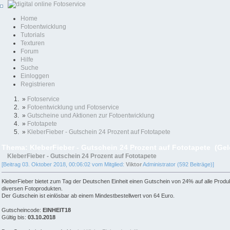
Home
Fotoentwicklung
Tutorials
Texturen
Forum
Hilfe
Suche
Einloggen
Registrieren
»
Fotoservice
»
Fotoentwicklung und Fotoservice
»
Gutscheine und Aktionen zur Fotoentwicklung
»
Fototapete
»
KleberFieber - Gutschein 24 Prozent auf Fototapete
Thema: KleberFieber - Gutschein 24 Prozent auf Fototapete (Ge
KleberFieber - Gutschein 24 Prozent auf Fototapete
[Beitrag 03. Oktober 2018, 00:06:02 vom Mitglied:
Viktor
Administrator (592 Beiträge)]
KleberFieber bietet zum Tag der Deutschen Einheit einen Gutschein von 24% auf alle Produkt
diversen Fotoprodukten.
Der Gutschein ist einlösbar ab einem Mindestbestellwert von 64 Euro.
Gutscheincode:
EINHEIT18
Gültig bis:
03.10.2018