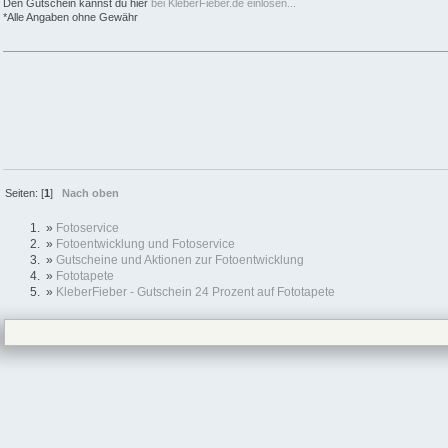
Den Gutschein kannst du hier
bei KleberFieber.de einlösen...
*Alle Angaben ohne Gewähr
Seiten: [
1
]
Nach oben
»
Fotoservice
»
Fotoentwicklung und Fotoservice
»
Gutscheine und Aktionen zur Fotoentwicklung
»
Fototapete
»
KleberFieber - Gutschein 24 Prozent auf Fototapete