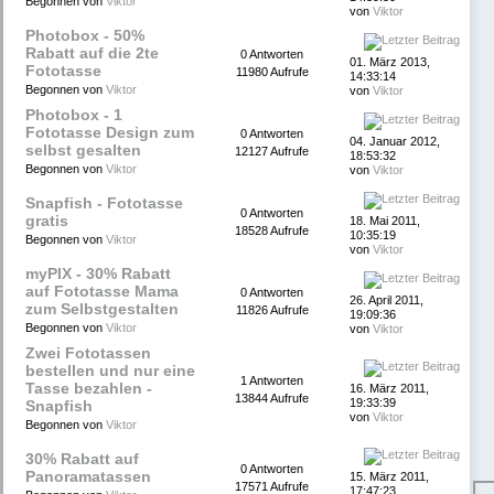
Begonnen von
Viktor
von
Viktor
Photobox - 50%
Rabatt auf die 2te
0 Antworten
01. März 2013,
Fototasse
11980 Aufrufe
14:33:14
Begonnen von
Viktor
von
Viktor
Photobox - 1
Fototasse Design zum
0 Antworten
04. Januar 2012,
selbst gesalten
12127 Aufrufe
18:53:32
Begonnen von
Viktor
von
Viktor
Snapfish - Fototasse
0 Antworten
gratis
18. Mai 2011,
18528 Aufrufe
10:35:19
Begonnen von
Viktor
von
Viktor
myPIX - 30% Rabatt
auf Fototasse Mama
0 Antworten
26. April 2011,
zum Selbstgestalten
11826 Aufrufe
19:09:36
Begonnen von
Viktor
von
Viktor
Zwei Fototassen
bestellen und nur eine
1 Antworten
Tasse bezahlen -
16. März 2011,
13844 Aufrufe
19:33:39
Snapfish
von
Viktor
Begonnen von
Viktor
30% Rabatt auf
0 Antworten
Panoramatassen
15. März 2011,
17571 Aufrufe
17:47:23