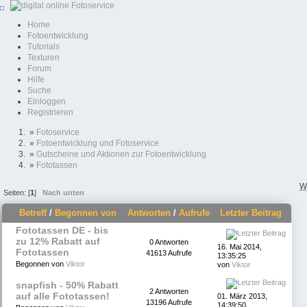
Home
Fotoentwicklung
Tutorials
Texturen
Forum
Hilfe
Suche
Einloggen
Registrieren
»
Fotoservice
»
Fotoentwicklung und Fotoservice
»
Gutscheine und Aktionen zur Fotoentwicklung
»
Fototassen
W
Seiten: [
1
]
Nach unten
Betreff
/
Begonnen von
Antworten
/
Aufrufe
Letzter Beitrag
Fototassen DE - bis
zu 12% Rabatt auf
0 Antworten
16. Mai 2014,
Fototassen
41613 Aufrufe
13:35:25
Begonnen von
Viktor
von
Viktor
snapfish - 50% Rabatt
2 Antworten
auf alle Fototassen!
01. März 2013,
13196 Aufrufe
14:39:50