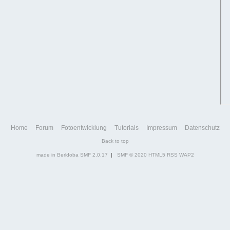
Home
Forum
Fotoentwicklung
Tutorials
Impressum
Datenschutz
Back to top
made in Berldoba
SMF 2.0.17
|
SMF © 2020
HTML5
RSS
WAP2