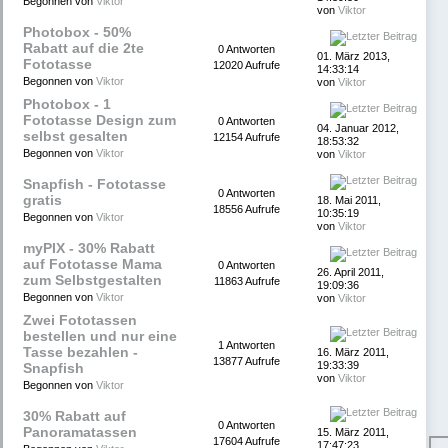
Begonnen von
Viktor
von
Viktor
Photobox - 50%
Rabatt auf die 2te
0 Antworten
01. März 2013,
Fototasse
12020 Aufrufe
14:33:14
Begonnen von
Viktor
von
Viktor
Photobox - 1
Fototasse Design zum
0 Antworten
04. Januar 2012,
selbst gesalten
12154 Aufrufe
18:53:32
Begonnen von
Viktor
von
Viktor
Snapfish - Fototasse
0 Antworten
gratis
18. Mai 2011,
18556 Aufrufe
10:35:19
Begonnen von
Viktor
von
Viktor
myPIX - 30% Rabatt
auf Fototasse Mama
0 Antworten
26. April 2011,
zum Selbstgestalten
11863 Aufrufe
19:09:36
Begonnen von
Viktor
von
Viktor
Zwei Fototassen
bestellen und nur eine
1 Antworten
Tasse bezahlen -
16. März 2011,
13877 Aufrufe
19:33:39
Snapfish
von
Viktor
Begonnen von
Viktor
30% Rabatt auf
0 Antworten
Panoramatassen
15. März 2011,
17604 Aufrufe
17:47:23