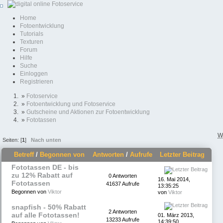
Home
Fotoentwicklung
Tutorials
Texturen
Forum
Hilfe
Suche
Einloggen
Registrieren
»
Fotoservice
»
Fotoentwicklung und Fotoservice
»
Gutscheine und Aktionen zur Fotoentwicklung
»
Fototassen
W
Seiten: [
1
]
Nach unten
Betreff
/
Begonnen von
Antworten
/
Aufrufe
Letzter Beitrag
Fototassen DE - bis
zu 12% Rabatt auf
0 Antworten
16. Mai 2014,
Fototassen
41637 Aufrufe
13:35:25
Begonnen von
Viktor
von
Viktor
snapfish - 50% Rabatt
2 Antworten
auf alle Fototassen!
01. März 2013,
13233 Aufrufe
14:39:50