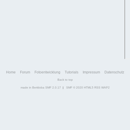
Home
Forum
Fotoentwicklung
Tutorials
Impressum
Datenschutz
Back to top
made in Berldoba
SMF 2.0.17
|
SMF © 2020
HTML5
RSS
WAP2