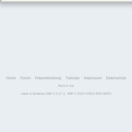
Home
Forum
Fotoentwicklung
Tutorials
Impressum
Datenschutz
Back to top
made in Berldoba
SMF 2.0.17
|
SMF © 2020
HTML5
RSS
WAP2