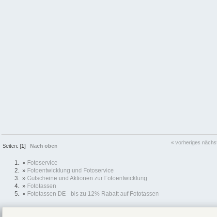
« vorheriges
nächs
Seiten: [
1
]
Nach oben
»
Fotoservice
»
Fotoentwicklung und Fotoservice
»
Gutscheine und Aktionen zur Fotoentwicklung
»
Fototassen
»
Fototassen DE - bis zu 12% Rabatt auf Fototassen