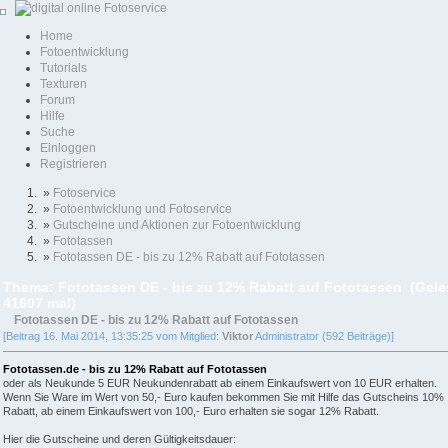
Home
Fotoentwicklung
Tutorials
Texturen
Forum
Hilfe
Suche
Einloggen
Registrieren
»
Fotoservice
»
Fotoentwicklung und Fotoservice
»
Gutscheine und Aktionen zur Fotoentwicklung
»
Fototassen
»
Fototassen DE - bis zu 12% Rabatt auf Fototassen
Thema: Fototassen DE - bis zu 12% Rabatt auf Fototassen (Gel
41607 mal)
Fototassen DE - bis zu 12% Rabatt auf Fototassen
[Beitrag 16. Mai 2014, 13:35:25 vom Mitglied:
Viktor
Administrator (592 Beiträge)]
Fototassen.de - bis zu 12% Rabatt auf Fototassen
oder als Neukunde 5 EUR Neukundenrabatt ab einem Einkaufswert von 10 EUR erhalten.
Wenn Sie Ware im Wert von 50,- Euro kaufen bekommen Sie mit Hilfe das Gutscheins 10%
Rabatt, ab einem Einkaufswert von 100,- Euro erhalten sie sogar 12% Rabatt.
Hier die Gutscheine und deren Gültigkeitsdauer: