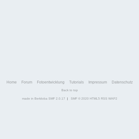
Home
Forum
Fotoentwicklung
Tutorials
Impressum
Datenschutz
Back to top
made in Berldoba
SMF 2.0.17
|
SMF © 2020
HTML5
RSS
WAP2