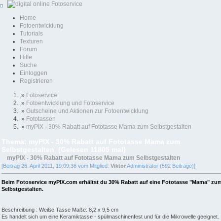
Home
Fotoentwicklung
Tutorials
Texturen
Forum
Hilfe
Suche
Einloggen
Registrieren
»
Fotoservice
»
Fotoentwicklung und Fotoservice
»
Gutscheine und Aktionen zur Fotoentwicklung
»
Fototassen
»
myPIX - 30% Rabatt auf Fototasse Mama zum Selbstgestalten
Thema: myPIX - 30% Rabatt auf Fototasse Mama zum
Selbstgestalten (Gelesen 11805 mal)
myPIX - 30% Rabatt auf Fototasse Mama zum Selbstgestalten
[Beitrag 26. April 2011, 19:09:36 vom Mitglied:
Viktor
Administrator (592 Beiträge)]
Beim Fotoservice myPIX.com erhältst du 30% Rabatt auf eine Fototasse "Mama" zu
Selbstgestalten.
Beschreibung : Weiße Tasse Maße: 8,2 x 9,5 cm
Es handelt sich um eine Keramiktasse - spülmaschinenfest und für die Mikrowelle geeignet.