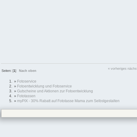
« vorheriges
nächs
Seiten: [
1
]
Nach oben
»
Fotoservice
»
Fotoentwicklung und Fotoservice
»
Gutscheine und Aktionen zur Fotoentwicklung
»
Fototassen
»
myPIX - 30% Rabatt auf Fototasse Mama zum Selbstgestalten