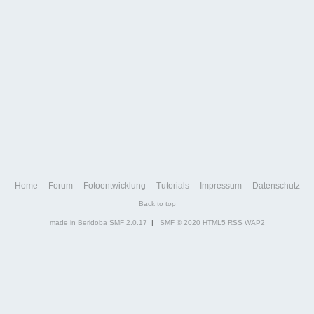
Home
Forum
Fotoentwicklung
Tutorials
Impressum
Datenschutz
Back to top
made in Berldoba
SMF 2.0.17
|
SMF © 2020
HTML5
RSS
WAP2