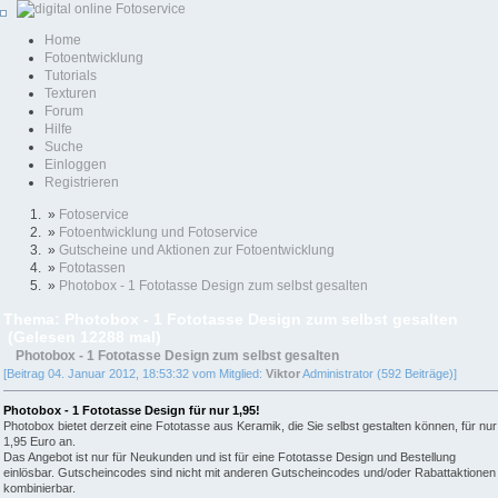
Home
Fotoentwicklung
Tutorials
Texturen
Forum
Hilfe
Suche
Einloggen
Registrieren
»
Fotoservice
»
Fotoentwicklung und Fotoservice
»
Gutscheine und Aktionen zur Fotoentwicklung
»
Fototassen
»
Photobox - 1 Fototasse Design zum selbst gesalten
Thema: Photobox - 1 Fototasse Design zum selbst gesalten
(Gelesen 12288 mal)
Photobox - 1 Fototasse Design zum selbst gesalten
[Beitrag 04. Januar 2012, 18:53:32 vom Mitglied:
Viktor
Administrator (592 Beiträge)]
Photobox - 1 Fototasse Design für nur 1,95!
Photobox bietet derzeit eine Fototasse aus Keramik, die Sie selbst gestalten können, für nur
1,95 Euro an.
Das Angebot ist nur für Neukunden und ist für eine Fototasse Design und Bestellung
einlösbar. Gutscheincodes sind nicht mit anderen Gutscheincodes und/oder Rabattaktionen
kombinierbar.