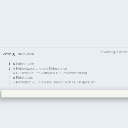
« vorheriges
nächs
Seiten: [
1
]
Nach oben
»
Fotoservice
»
Fotoentwicklung und Fotoservice
»
Gutscheine und Aktionen zur Fotoentwicklung
»
Fototassen
»
Photobox - 1 Fototasse Design zum selbst gesalten