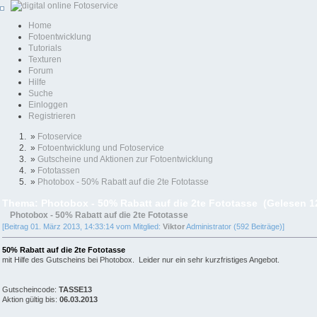
Home
Fotoentwicklung
Tutorials
Texturen
Forum
Hilfe
Suche
Einloggen
Registrieren
»
Fotoservice
»
Fotoentwicklung und Fotoservice
»
Gutscheine und Aktionen zur Fotoentwicklung
»
Fototassen
»
Photobox - 50% Rabatt auf die 2te Fototasse
Thema: Photobox - 50% Rabatt auf die 2te Fototasse (Gelesen 1
Photobox - 50% Rabatt auf die 2te Fototasse
[Beitrag 01. März 2013, 14:33:14 vom Mitglied:
Viktor
Administrator (592 Beiträge)]
50% Rabatt auf die 2te Fototasse
mit Hilfe des Gutscheins bei Photobox. Leider nur ein sehr kurzfristiges Angebot.
Gutscheincode:
TASSE13
Aktion gültig bis:
06.03.2013