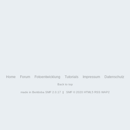
Home
Forum
Fotoentwicklung
Tutorials
Impressum
Datenschutz
Back to top
made in Berldoba
SMF 2.0.17
|
SMF © 2020
HTML5
RSS
WAP2