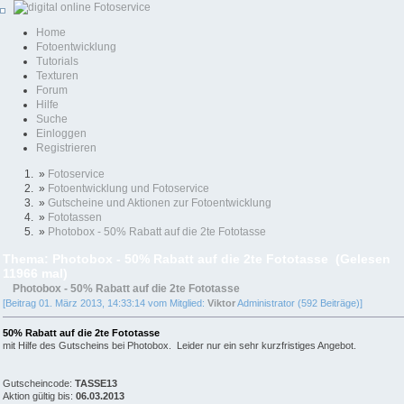
Home
Fotoentwicklung
Tutorials
Texturen
Forum
Hilfe
Suche
Einloggen
Registrieren
»
Fotoservice
»
Fotoentwicklung und Fotoservice
»
Gutscheine und Aktionen zur Fotoentwicklung
»
Fototassen
»
Photobox - 50% Rabatt auf die 2te Fototasse
Thema: Photobox - 50% Rabatt auf die 2te Fototasse (Gelesen
11966 mal)
Photobox - 50% Rabatt auf die 2te Fototasse
[Beitrag 01. März 2013, 14:33:14 vom Mitglied:
Viktor
Administrator (592 Beiträge)]
50% Rabatt auf die 2te Fototasse
mit Hilfe des Gutscheins bei Photobox. Leider nur ein sehr kurzfristiges Angebot.
Gutscheincode:
TASSE13
Aktion gültig bis:
06.03.2013