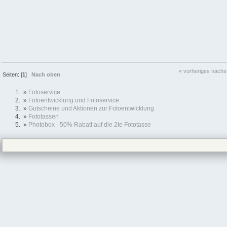
« vorheriges
nächs
Seiten: [
1
]
Nach oben
»
Fotoservice
»
Fotoentwicklung und Fotoservice
»
Gutscheine und Aktionen zur Fotoentwicklung
»
Fototassen
»
Photobox - 50% Rabatt auf die 2te Fototasse