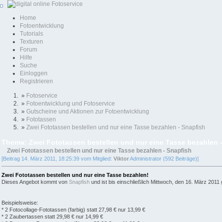
Home
Fotoentwicklung
Tutorials
Texturen
Forum
Hilfe
Suche
Einloggen
Registrieren
»
Fotoservice
»
Fotoentwicklung und Fotoservice
»
Gutscheine und Aktionen zur Fotoentwicklung
»
Fototassen
»
Zwei Fototassen bestellen und nur eine Tasse bezahlen - Snapfish
Thema: Zwei Fototassen bestellen und nur eine Tasse bezahlen 
Zwei Fototassen bestellen und nur eine Tasse bezahlen - Snapfish
[Beitrag 14. März 2011, 18:25:39 vom Mitglied:
Viktor
Administrator (592 Beiträge)]
Zwei Fototassen bestellen und nur eine Tasse bezahlen!
Dieses Angebot kommt von
Snapfish
und ist bis einschließlich Mittwoch, den 16. März 2011 g
Beispielsweise:
* 2 Fotocollage-Fototassen (farbig) statt 27,98 € nur 13,99 €
* 2 Zaubertassen statt 29,98 € nur 14,99 €