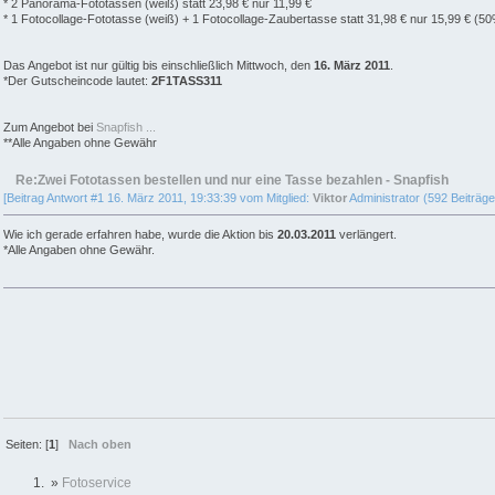
* 2 Panorama-Fototassen (weiß) statt 23,98 € nur 11,99 €
* 1 Fotocollage-Fototasse (weiß) + 1 Fotocollage-Zaubertasse statt 31,98 € nur 15,99 € (5
Das Angebot ist nur gültig bis einschließlich Mittwoch, den
16. März 2011
.
*Der Gutscheincode lautet:
2F1TASS311
Zum Angebot bei
Snapfish ...
**Alle Angaben ohne Gewähr
Re:Zwei Fototassen bestellen und nur eine Tasse bezahlen - Snapfish
[Beitrag Antwort #1 16. März 2011, 19:33:39 vom Mitglied:
Viktor
Administrator (592 Beiträge
Wie ich gerade erfahren habe, wurde die Aktion bis
20.03.2011
verlängert.
*Alle Angaben ohne Gewähr.
Seiten: [
1
]
Nach oben
»
Fotoservice