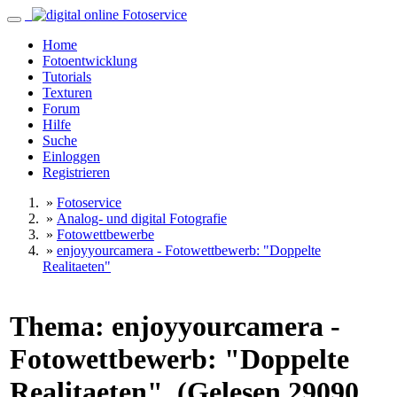
Home
Fotoentwicklung
Tutorials
Texturen
Forum
Hilfe
Suche
Einloggen
Registrieren
»
Fotoservice
»
Analog- und digital Fotografie
»
Fotowettbewerbe
»
enjoyyourcamera - Fotowettbewerb: "Doppelte
Realitaeten"
Thema: enjoyyourcamera -
Fotowettbewerb: "Doppelte
Realitaeten" (Gelesen 29090