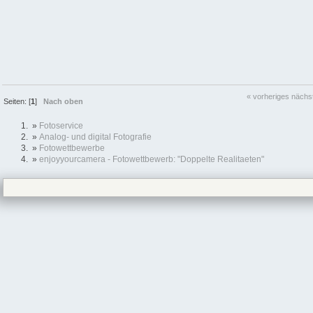
« vorheriges
nächs
Seiten: [
1
]
Nach oben
»
Fotoservice
»
Analog- und digital Fotografie
»
Fotowettbewerbe
»
enjoyyourcamera - Fotowettbewerb: "Doppelte Realitaeten"