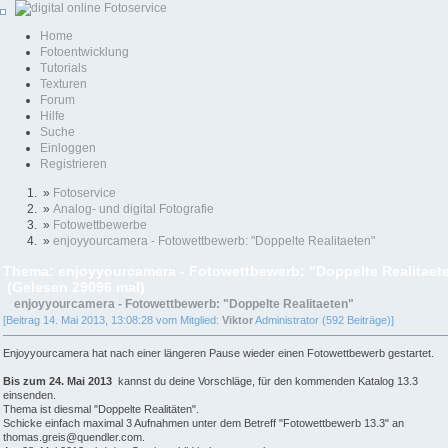
Home
Fotoentwicklung
Tutorials
Texturen
Forum
Hilfe
Suche
Einloggen
Registrieren
»
Fotoservice
»
Analog- und digital Fotografie
»
Fotowettbewerbe
»
enjoyyourcamera - Fotowettbewerb: "Doppelte Realitaeten"
Thema: enjoyyourcamera - Fotowettbewerb: "Doppelte Realitaet
(Gelesen 29096 mal)
enjoyyourcamera - Fotowettbewerb: "Doppelte Realitaeten"
[Beitrag 14. Mai 2013, 13:08:28 vom Mitglied:
Viktor
Administrator (592 Beiträge)]
Enjoyyourcamera hat nach einer längeren Pause wieder einen Fotowettbewerb gestartet.
Bis zum 24. Mai 2013
kannst du deine Vorschläge, für den kommenden Katalog 13.3
einsenden.
Thema ist diesmal "Doppelte Realitäten".
Schicke einfach maximal 3 Aufnahmen unter dem Betreff "Fotowettbewerb 13.3" an
thomas.greis@quendler.com.