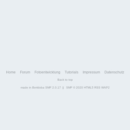
Home
Forum
Fotoentwicklung
Tutorials
Impressum
Datenschutz
Back to top
made in Berldoba
SMF 2.0.17
|
SMF © 2020
HTML5
RSS
WAP2