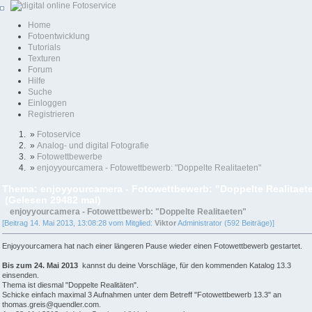
Home
Fotoentwicklung
Tutorials
Texturen
Forum
Hilfe
Suche
Einloggen
Registrieren
»
Fotoservice
»
Analog- und digital Fotografie
»
Fotowettbewerbe
»
enjoyyourcamera - Fotowettbewerb: "Doppelte Realitaeten"
Thema: enjoyyourcamera - Fotowettbewerb: "Doppelte Realitaet
(Gelesen 29482 mal)
enjoyyourcamera - Fotowettbewerb: "Doppelte Realitaeten"
[Beitrag 14. Mai 2013, 13:08:28 vom Mitglied:
Viktor
Administrator (592 Beiträge)]
Enjoyyourcamera hat nach einer längeren Pause wieder einen Fotowettbewerb gestartet.
Bis zum 24. Mai 2013
kannst du deine Vorschläge, für den kommenden Katalog 13.3
einsenden.
Thema ist diesmal "Doppelte Realitäten".
Schicke einfach maximal 3 Aufnahmen unter dem Betreff "Fotowettbewerb 13.3" an
thomas.greis@quendler.com.