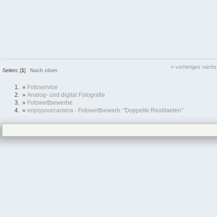
« vorheriges
nächs
Seiten: [
1
]
Nach oben
»
Fotoservice
»
Analog- und digital Fotografie
»
Fotowettbewerbe
»
enjoyyourcamera - Fotowettbewerb: "Doppelte Realitaeten"