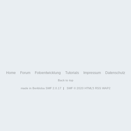
Home
Forum
Fotoentwicklung
Tutorials
Impressum
Datenschutz
Back to top
made in Berldoba
SMF 2.0.17
|
SMF © 2020
HTML5
RSS
WAP2