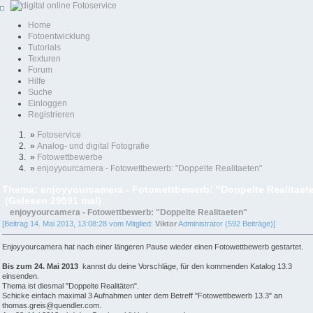
Home
Fotoentwicklung
Tutorials
Texturen
Forum
Hilfe
Suche
Einloggen
Registrieren
»
Fotoservice
»
Analog- und digital Fotografie
»
Fotowettbewerbe
»
enjoyyourcamera - Fotowettbewerb: "Doppelte Realitaeten"
Thema: enjoyyourcamera - Fotowettbewerb: "Doppelte Realitaet
(Gelesen 29591 mal)
enjoyyourcamera - Fotowettbewerb: "Doppelte Realitaeten"
[Beitrag 14. Mai 2013, 13:08:28 vom Mitglied:
Viktor
Administrator (592 Beiträge)]
Enjoyyourcamera hat nach einer längeren Pause wieder einen Fotowettbewerb gestartet.
Bis zum 24. Mai 2013
kannst du deine Vorschläge, für den kommenden Katalog 13.3
einsenden.
Thema ist diesmal "Doppelte Realitäten".
Schicke einfach maximal 3 Aufnahmen unter dem Betreff "Fotowettbewerb 13.3" an
thomas.greis@quendler.com.