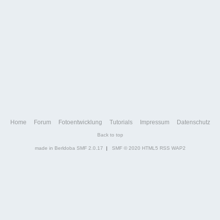
Home
Forum
Fotoentwicklung
Tutorials
Impressum
Datenschutz
Back to top
made in Berldoba
SMF 2.0.17
|
SMF © 2020
HTML5
RSS
WAP2