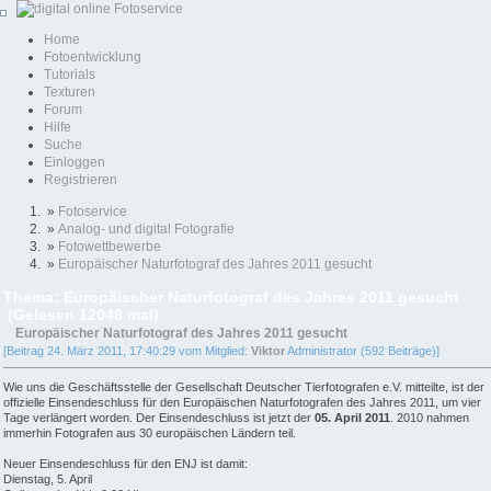
Home
Fotoentwicklung
Tutorials
Texturen
Forum
Hilfe
Suche
Einloggen
Registrieren
»
Fotoservice
»
Analog- und digital Fotografie
»
Fotowettbewerbe
»
Europäischer Naturfotograf des Jahres 2011 gesucht
Thema: Europäischer Naturfotograf des Jahres 2011 gesucht
(Gelesen 12048 mal)
Europäischer Naturfotograf des Jahres 2011 gesucht
[Beitrag 24. März 2011, 17:40:29 vom Mitglied:
Viktor
Administrator (592 Beiträge)]
Wie uns die Geschäftsstelle der Gesellschaft Deutscher Tierfotografen e.V. mitteilte, ist der
offizielle Einsendeschluss für den Europäischen Naturfotografen des Jahres 2011, um vier
Tage verlängert worden. Der Einsendeschluss ist jetzt der
05. April 2011
. 2010 nahmen
immerhin Fotografen aus 30 europäischen Ländern teil.
Neuer Einsendeschluss für den ENJ ist damit:
Dienstag, 5. April