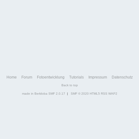
Home
Forum
Fotoentwicklung
Tutorials
Impressum
Datenschutz
Back to top
made in Berldoba
SMF 2.0.17
|
SMF © 2020
HTML5
RSS
WAP2