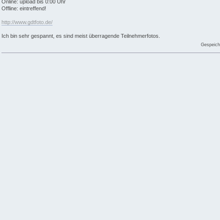
Online: upload bis 0:00 Uhr
Offline: eintreffend!
http://www.gdtfoto.de/
Ich bin sehr gespannt, es sind meist überragende Teilnehmerfotos.
Gespeich