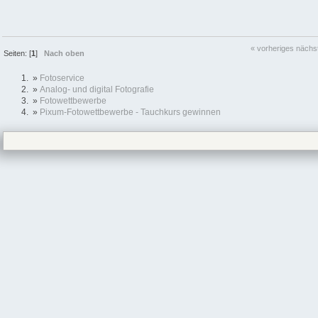
« vorheriges
nächs
Seiten: [
1
]
Nach oben
»
Fotoservice
»
Analog- und digital Fotografie
»
Fotowettbewerbe
»
Pixum-Fotowettbewerbe - Tauchkurs gewinnen