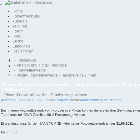
Home
Fotoentwicklung
Tutorials
Texturen
Forum
Hilfe
Suche
Einloggen
Registrieren
»
Fotoservice
»
Analog- und digital Fotografie
»
Fotowettbewerbe
»
Pixum-Fotowettbewerbe - Tauchkurs gewinnen
Thema: Pixum-Fotowettbewerbe - Tauchkurs gewinnen (Gelese
12589 mal)
Pixum-Fotowettbewerbe - Tauchkurs gewinnen
[Beitrag 11. April 2011, 15:25:59 vom Mitglied:
Viktor
Administrator (592 Beiträge)]
Beim neuen Fotowettbewerb vom Fotoservice Pixum können die ersten drei Gewinner, eine
Tauchkurs mit OWD-Zertifikat für 2 Personen gewinnen.
Einsendeschluss für den SANCTUM 3D -Abenteuer-Fotowettbewerb ist der
31.05.2011
.
Mehr
Infos …