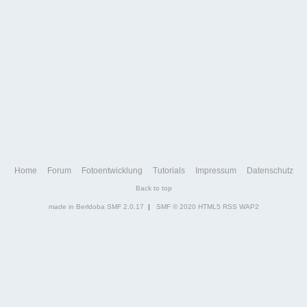
Home
Forum
Fotoentwicklung
Tutorials
Impressum
Datenschutz
Back to top
made in Berldoba
SMF 2.0.17
|
SMF © 2020
HTML5
RSS
WAP2