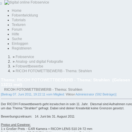
Home
Fotoentwicklung
Tutorials
Texturen
Forum
Hilfe
Suche
Einloggen
Registrieren
»
Fotoservice
»
Analog- und digital Fotografie
»
Fotowettbewerbe
»
RICOH FOTOWETTBEWERB - Thema: Strahlen
Thema: RICOH FOTOWETTBEWERB - Thema: Strahlen (Gelesen
13211 mal)
RICOH FOTOWETTBEWERB - Thema: Strahlen
[Beitrag 07. Juni 2011, 19:22:11 vom Mitglied:
Viktor
Administrator (592 Beiträge)]
Der RICOH Fotowettbewerb geht inzwischen in sein 11. Jahr. Diesmal sind Aufnahmen run
um das Thema "Strahlen" gefragt. Dabei sind deiner Kreativität keine Grenzen gesetzt.
Bewerbungszeitraum: 14. Juni bis 31. August 2011
Preise und Gewinne:
1 x Großer Preis - GXR Kamera + RICOH LENS S10 24-72 mm