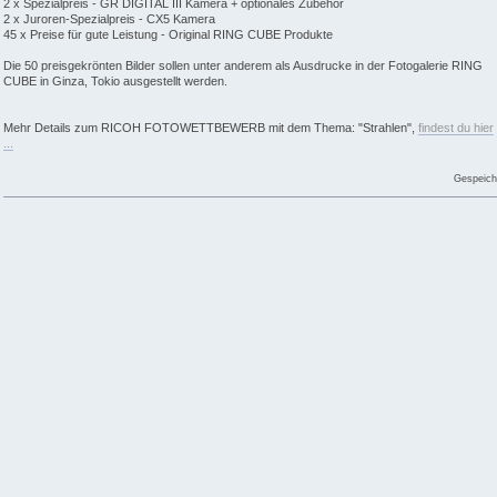
2 x Spezialpreis - GR DIGITAL III Kamera + optionales Zubehör
2 x Juroren-Spezialpreis - CX5 Kamera
45 x Preise für gute Leistung - Original RING CUBE Produkte
Die 50 preisgekrönten Bilder sollen unter anderem als Ausdrucke in der Fotogalerie RING
CUBE in Ginza, Tokio ausgestellt werden.
Mehr Details zum RICOH FOTOWETTBEWERB mit dem Thema: "Strahlen",
findest du hier
...
Gespeich