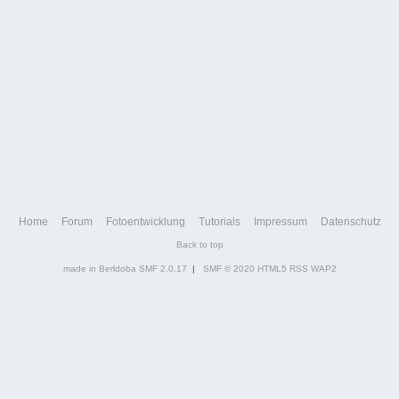
Home
Forum
Fotoentwicklung
Tutorials
Impressum
Datenschutz
Back to top
made in Berldoba
SMF 2.0.17
|
SMF © 2020
HTML5
RSS
WAP2