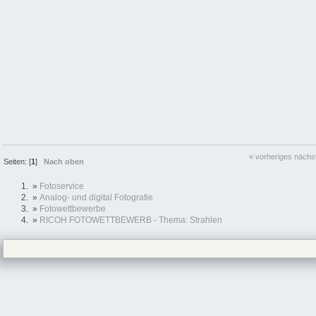
« vorheriges
nächs
Seiten: [
1
]
Nach oben
»
Fotoservice
»
Analog- und digital Fotografie
»
Fotowettbewerbe
»
RICOH FOTOWETTBEWERB - Thema: Strahlen