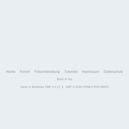
Home
Forum
Fotoentwicklung
Tutorials
Impressum
Datenschutz
Back to top
made in Berldoba
SMF 2.0.17
|
SMF © 2020
HTML5
RSS
WAP2