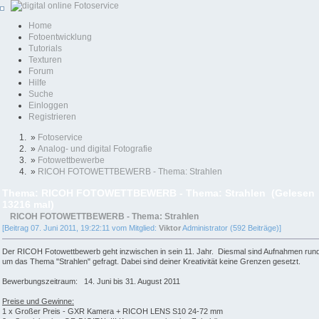
Home
Fotoentwicklung
Tutorials
Texturen
Forum
Hilfe
Suche
Einloggen
Registrieren
»
Fotoservice
»
Analog- und digital Fotografie
»
Fotowettbewerbe
»
RICOH FOTOWETTBEWERB - Thema: Strahlen
Thema: RICOH FOTOWETTBEWERB - Thema: Strahlen (Gelesen
13216 mal)
RICOH FOTOWETTBEWERB - Thema: Strahlen
[Beitrag 07. Juni 2011, 19:22:11 vom Mitglied:
Viktor
Administrator (592 Beiträge)]
Der RICOH Fotowettbewerb geht inzwischen in sein 11. Jahr. Diesmal sind Aufnahmen run
um das Thema "Strahlen" gefragt. Dabei sind deiner Kreativität keine Grenzen gesetzt.
Bewerbungszeitraum: 14. Juni bis 31. August 2011
Preise und Gewinne:
1 x Großer Preis - GXR Kamera + RICOH LENS S10 24-72 mm