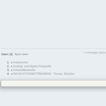
« vorheriges
nächs
Seiten: [
1
]
Nach oben
»
Fotoservice
»
Analog- und digital Fotografie
»
Fotowettbewerbe
»
RICOH FOTOWETTBEWERB - Thema: Strahlen