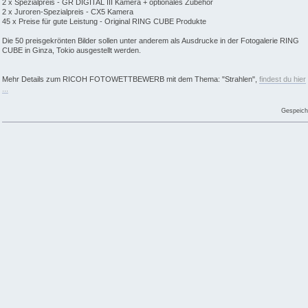
2 x Spezialpreis - GR DIGITAL III Kamera + optionales Zubehör
2 x Juroren-Spezialpreis - CX5 Kamera
45 x Preise für gute Leistung - Original RING CUBE Produkte
Die 50 preisgekrönten Bilder sollen unter anderem als Ausdrucke in der Fotogalerie RING
CUBE in Ginza, Tokio ausgestellt werden.
Mehr Details zum RICOH FOTOWETTBEWERB mit dem Thema: "Strahlen",
findest du hier
...
Gespeich