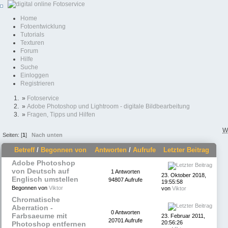
Home
Fotoentwicklung
Tutorials
Texturen
Forum
Hilfe
Suche
Einloggen
Registrieren
»
Fotoservice
»
Adobe Photoshop und Lightroom - digitale Bildbearbeitung
»
Fragen, Tipps und Hilfen
W
Seiten: [
1
]
Nach unten
Betreff
/
Begonnen von
Antworten
/
Aufrufe
Letzter Beitrag
Adobe Photoshop
von Deutsch auf
1 Antworten
23. Oktober 2018,
Englisch umstellen
94807 Aufrufe
19:55:58
Begonnen von
Viktor
von
Viktor
Chromatische
Aberration -
0 Antworten
Farbsaeume mit
23. Februar 2011,
20701 Aufrufe
20:56:26
Photoshop entfernen