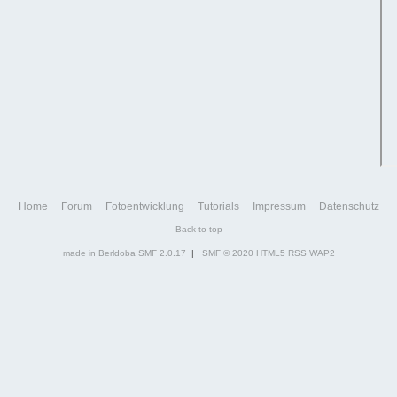
Home
Forum
Fotoentwicklung
Tutorials
Impressum
Datenschutz
Back to top
made in Berldoba
SMF 2.0.17
|
SMF © 2020
HTML5
RSS
WAP2