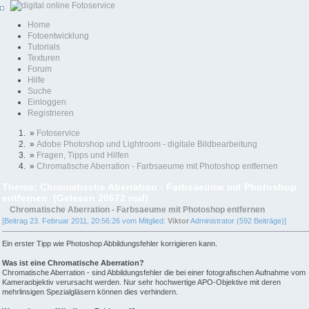
Home
Fotoentwicklung
Tutorials
Texturen
Forum
Hilfe
Suche
Einloggen
Registrieren
»
Fotoservice
»
Adobe Photoshop und Lightroom - digitale Bildbearbeitung
»
Fragen, Tipps und Hilfen
»
Chromatische Aberration - Farbsaeume mit Photoshop entfernen
Thema: Chromatische Aberration - Farbsaeume mit Photoshop
entfernen (Gelesen 20672 mal)
Chromatische Aberration - Farbsaeume mit Photoshop entfernen
[Beitrag 23. Februar 2011, 20:56:26 vom Mitglied:
Viktor
Administrator (592 Beiträge)]
Ein erster Tipp wie Photoshop Abbildungsfehler korrigieren kann.
Was ist eine Chromatische Aberration?
Chromatische Aberration - sind Abbildungsfehler die bei einer fotografischen Aufnahme vom
Kameraobjektiv verursacht werden. Nur sehr hochwertige APO-Objektive mit deren
mehrlinsigen Spezialgläsern können dies verhindern.