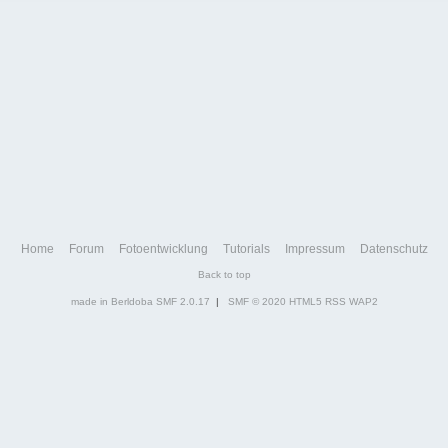
Home
Forum
Fotoentwicklung
Tutorials
Impressum
Datenschutz
Back to top
made in Berldoba
SMF 2.0.17
|
SMF © 2020
HTML5
RSS
WAP2