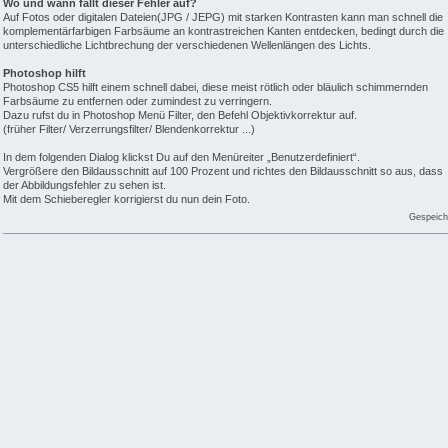
Wo und wann fällt dieser Fehler auf?
Auf Fotos oder digitalen Dateien(JPG / JEPG) mit starken Kontrasten kann man schnell die
komplementärfarbigen Farbsäume an kontrastreichen Kanten entdecken, bedingt durch die
unterschiedliche Lichtbrechung der verschiedenen Wellenlängen des Lichts.
Photoshop hilft
Photoshop CS5 hilft einem schnell dabei, diese meist rötlich oder bläulich schimmernden
Farbsäume zu entfernen oder zumindest zu verringern.
Dazu rufst du in Photoshop Menü Filter, den Befehl Objektivkorrektur auf.
(früher Filter/ Verzerrungsfilter/ Blendenkorrektur ...)
In dem folgenden Dialog klickst Du auf den Menüreiter „Benutzerdefiniert“.
Vergrößere den Bildausschnitt auf 100 Prozent und richtes den Bildausschnitt so aus, dass
der Abbildungsfehler zu sehen ist.
Mit dem Schieberegler korrigierst du nun dein Foto.
Gespeich