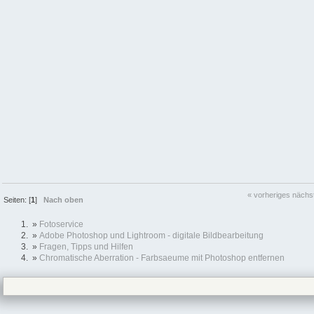
« vorheriges
nächs
Seiten: [
1
]
Nach oben
»
Fotoservice
»
Adobe Photoshop und Lightroom - digitale Bildbearbeitung
»
Fragen, Tipps und Hilfen
»
Chromatische Aberration - Farbsaeume mit Photoshop entfernen