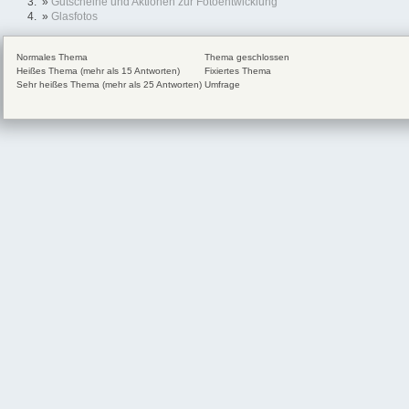
»
Gutscheine und Aktionen zur Fotoentwicklung
»
Glasfotos
Normales Thema
Thema geschlossen
Heißes Thema (mehr als 15 Antworten)
Fixiertes Thema
Sehr heißes Thema (mehr als 25 Antworten)
Umfrage