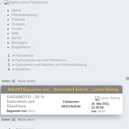
Home
Fotoentwicklung
Tutorials
Texturen
Forum
Hilfe
Suche
Einloggen
Registrieren
»
Fotoservice
»
Fotoentwicklung und Fotoservice
»
Gutscheine und Aktionen zur Fotoentwicklung
»
Glasfotos
W
Seiten: [
1
]
Nach unten
Betreff
/
Begonnen von
Antworten
/
Aufrufe
Letzter Beitrag
GAGAMOTO - 20 %
Gutschein auf
0 Antworten
20. Mai 2011,
Glasfotos
26023 Aufrufe
12:35:59
Begonnen von
Viktor
von
Viktor
Seiten: [
1
]
Nach oben