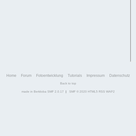
Home
Forum
Fotoentwicklung
Tutorials
Impressum
Datenschutz
Back to top
made in Berldoba
SMF 2.0.17
|
SMF © 2020
HTML5
RSS
WAP2