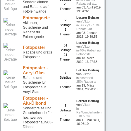
Sonderaktionen
Rabatt auf al...
25
und Rabatte auf
am 03. April 2019,
Themen
Fotoleinwände
19:34:32
Fotomagnete
Letzter Beitrag
2
von
Viktor
Aktionen,
Beiträge
in
Sticky9 - 10%
Gutscheine und
Rabatt Gut...
1
Rabatte für
am 03. Januar
Themen
Fotomagnete
2015, 19:39:55
Letzter Beitrag
51
Fotoposter
von
Viktor
Beiträge
in
40% Rabatt auf
Rabatte und gratis
Fotoposte...
21
Fotoposter
am 18. März
Themen
2019, 13:27:38
Fotoposter -
Letzter Beitrag
Acryl-Glas
7
von
Viktor
Rabatte und
Beiträge
in
posterxxl -
25% Rabatt a...
Gutscheine für
5
am 19. März
Fotoposter auf
Themen
2014, 20:20:23
Acryl-Glas
Fotoposter -
Letzter Beitrag
Alu-Dibond
von
Viktor
3
Sonderpreise und
in
Beiträge
Re:Wunderkarten
Gutscheincode für
2
- 10% Gu...
hochwertige
Themen
am 11. Mai 2011,
Fotoposter auf Alu-
16:06:10
Dibond