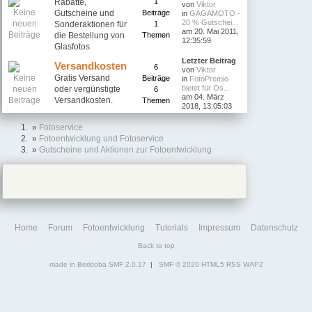
Rabatte,
1
von
Viktor
Gutscheine und
Beiträge
in
GAGAMOTO -
20 % Gutschei...
Sonderaktionen für
1
am 20. Mai 2011,
die Bestellung von
Themen
12:35:59
Glasfotos
Letzter Beitrag
Versandkosten
6
von
Viktor
Gratis Versand
Beiträge
in
FotoPremio
bietet für Os...
oder vergünstigte
6
am 04. März
Versandkosten.
Themen
2018, 13:05:03
»
Fotoservice
»
Fotoentwicklung und Fotoservice
»
Gutscheine und Aktionen zur Fotoentwicklung
Home
Forum
Fotoentwicklung
Tutorials
Impressum
Datenschutz
Back to top
made in Berldoba
SMF 2.0.17
|
SMF © 2020
HTML5
RSS
WAP2