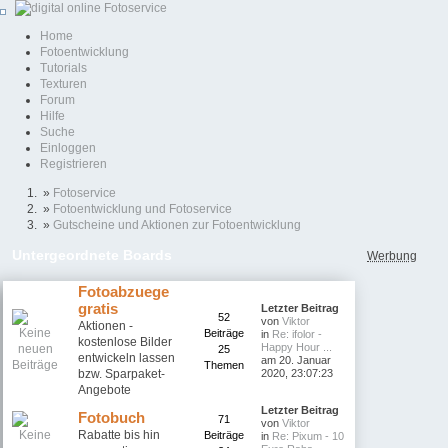
Home
Fotoentwicklung
Tutorials
Texturen
Forum
Hilfe
Suche
Einloggen
Registrieren
»
Fotoservice
»
Fotoentwicklung und Fotoservice
»
Gutscheine und Aktionen zur Fotoentwicklung
Untergeordnete Boards
Werbung
Fotoabzuege
gratis
Letzter Beitrag
52
von
Viktor
Aktionen -
Beiträge
in
Re: ifolor -
kostenlose Bilder
Happy Hour ...
25
entwickeln lassen
am 20. Januar
Themen
bzw. Sparpaket-
2020, 23:07:23
Angebote
Letzter Beitrag
Fotobuch
71
von
Viktor
Rabatte bis hin
Beiträge
in
Re: Pixum - 10