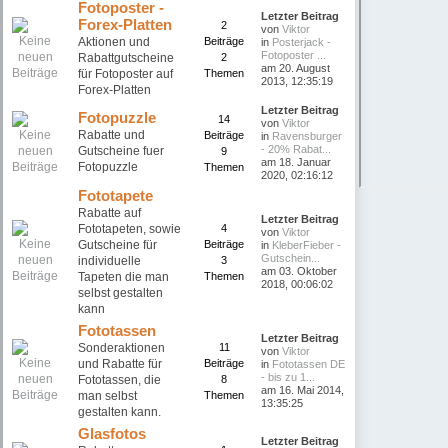
Fotoposter -
Letzter Beitrag
Forex-Platten
2
von
Viktor
Aktionen und
Beiträge
in
Posterjack -
Fotoposter ...
Rabattgutscheine
2
am 20. August
für Fotoposter auf
Themen
2013, 12:35:19
Forex-Platten
Letzter Beitrag
Fotopuzzle
14
von
Viktor
Rabatte und
Beiträge
in
Ravensburger
- 20% Rabat...
Gutscheine fuer
9
am 18. Januar
Fotopuzzle
Themen
2020, 02:16:12
Fototapete
Rabatte auf
Letzter Beitrag
Fototapeten, sowie
4
von
Viktor
Gutscheine für
Beiträge
in
KleberFieber -
Gutschein...
individuelle
3
am 03. Oktober
Tapeten die man
Themen
2018, 00:06:02
selbst gestalten
kann
Fototassen
Letzter Beitrag
Sonderaktionen
11
von
Viktor
und Rabatte für
Beiträge
in
Fototassen DE
- bis zu 1...
Fototassen, die
8
am 16. Mai 2014,
man selbst
Themen
13:35:25
gestalten kann.
Glasfotos
Letzter Beitrag