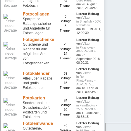
Euro Raba...
zum gratis
34
am 26. August
Fotobuch
Themen
2018, 21:40:48
Fotocollagen
Letzter Beitrag
3
von
Viktor
Sparpreise,
Beiträge
in
Snapfish - 50%
Rabattgutscheine
Rabatt au...
3
und Angebote für
am 10. Juni 2011,
Themen
Fotocollagen
12:20:30
Fotogeschenke
Letzter Beitrag
von
Viktor
Gutscheine und
25
in
Picanova -
Rabatte für alle
Beiträge
40% Rabatt au...
möglichen Arten
14
am 22.
von
Themen
September 2018,
00:20:31
Fotogeschenken
Letzter Beitrag
Fotokalender
von
Viktor
39
in
Re:
Alles über Rabatte
Beiträge
PhotoFancy -
und gratis
15
ADVENTS...
Fotokalender
Themen
am 18. Februar
2017, 00:53:59
Fotokarten
Letzter Beitrag
24
von
Viktor
Sonderrabatte und
Beiträge
in
FamBooks -
Gutscheincode für
25% Rabatt au...
10
Postkarten und
am 11. Juni 2019,
Themen
Fotokarten
20:38:15
Fotoleinwände
Letzter Beitrag
49
von
Viktor
Gutscheine,
Beiträge
in
55 Prozent