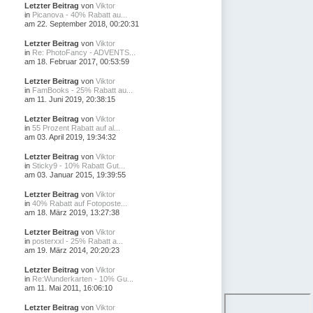
Letzter Beitrag
von
Viktor
in
Picanova - 40% Rabatt au...
am 22. September 2018, 00:20:31
Letzter Beitrag
von
Viktor
in
Re: PhotoFancy - ADVENTS...
am 18. Februar 2017, 00:53:59
Letzter Beitrag
von
Viktor
in
FamBooks - 25% Rabatt au...
am 11. Juni 2019, 20:38:15
Letzter Beitrag
von
Viktor
in
55 Prozent Rabatt auf al...
am 03. April 2019, 19:34:32
Letzter Beitrag
von
Viktor
in
Sticky9 - 10% Rabatt Gut...
am 03. Januar 2015, 19:39:55
Letzter Beitrag
von
Viktor
in
40% Rabatt auf Fotoposte...
am 18. März 2019, 13:27:38
Letzter Beitrag
von
Viktor
in
posterxxl - 25% Rabatt a...
am 19. März 2014, 20:20:23
Letzter Beitrag
von
Viktor
in
Re:Wunderkarten - 10% Gu...
am 11. Mai 2011, 16:06:10
Letzter Beitrag
von
Viktor