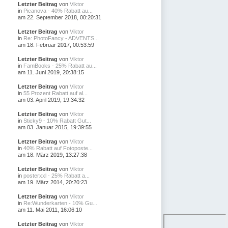
Letzter Beitrag
von
Viktor
in
Picanova - 40% Rabatt au...
am 22. September 2018, 00:20:31
Letzter Beitrag
von
Viktor
in
Re: PhotoFancy - ADVENTS...
am 18. Februar 2017, 00:53:59
Letzter Beitrag
von
Viktor
in
FamBooks - 25% Rabatt au...
am 11. Juni 2019, 20:38:15
Letzter Beitrag
von
Viktor
in
55 Prozent Rabatt auf al...
am 03. April 2019, 19:34:32
Letzter Beitrag
von
Viktor
in
Sticky9 - 10% Rabatt Gut...
am 03. Januar 2015, 19:39:55
Letzter Beitrag
von
Viktor
in
40% Rabatt auf Fotoposte...
am 18. März 2019, 13:27:38
Letzter Beitrag
von
Viktor
in
posterxxl - 25% Rabatt a...
am 19. März 2014, 20:20:23
Letzter Beitrag
von
Viktor
in
Re:Wunderkarten - 10% Gu...
am 11. Mai 2011, 16:06:10
Letzter Beitrag
von
Viktor