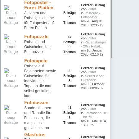
Fotoposter -
Letzter Beitrag
Forex-Platten
2
von
Viktor
Aktionen und
Beiträge
in
Posterjack -
Fotoposter ...
Rabattgutscheine
2
am 20. August
für Fotoposter auf
Themen
2013, 12:35:19
Forex-Platten
Letzter Beitrag
Fotopuzzle
14
von
Viktor
Rabatte und
Beiträge
in
Ravensburger
- 20% Rabat...
Gutscheine fuer
9
am 18. Januar
Fotopuzzle
Themen
2020, 02:16:12
Fototapete
Rabatte auf
Letzter Beitrag
Fototapeten, sowie
4
von
Viktor
Gutscheine für
Beiträge
in
KleberFieber -
Gutschein...
individuelle
3
am 03. Oktober
Tapeten die man
Themen
2018, 00:06:02
selbst gestalten
kann
Fototassen
Letzter Beitrag
Sonderaktionen
11
von
Viktor
und Rabatte für
Beiträge
in
Fototassen DE
- bis zu 1...
Fototassen, die
8
am 16. Mai 2014,
man selbst
Themen
13:35:25
gestalten kann.
Glasfotos
Letzter Beitrag