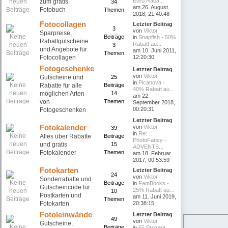
Euro Raba...
zum gratis
34
am 26. August
Fotobuch
Themen
2018, 21:40:48
Fotocollagen
Letzter Beitrag
3
von
Viktor
Sparpreise,
Beiträge
in
Snapfish - 50%
Rabattgutscheine
Rabatt au...
3
und Angebote für
am 10. Juni 2011,
Themen
Fotocollagen
12:20:30
Fotogeschenke
Letzter Beitrag
von
Viktor
Gutscheine und
25
in
Picanova -
Rabatte für alle
Beiträge
40% Rabatt au...
möglichen Arten
14
am 22.
von
Themen
September 2018,
00:20:31
Fotogeschenken
Letzter Beitrag
Fotokalender
von
Viktor
39
in
Re:
Alles über Rabatte
Beiträge
PhotoFancy -
und gratis
15
ADVENTS...
Fotokalender
Themen
am 18. Februar
2017, 00:53:59
Fotokarten
Letzter Beitrag
24
von
Viktor
Sonderrabatte und
Beiträge
in
FamBooks -
Gutscheincode für
25% Rabatt au...
10
Postkarten und
am 11. Juni 2019,
Themen
Fotokarten
20:38:15
Fotoleinwände
Letzter Beitrag
49
von
Viktor
Gutscheine,
Beiträge
in
55 Prozent