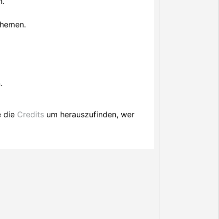
n.
Themen.
.
e die
Credits
um herauszufinden, wer