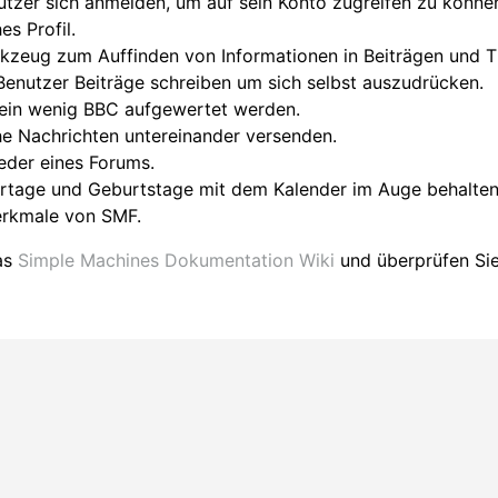
tzer sich anmelden, um auf sein Konto zugreifen zu könne
es Profil.
erkzeug zum Auffinden von Informationen in Beiträgen und 
Benutzer Beiträge schreiben um sich selbst auszudrücken.
 ein wenig BBC aufgewertet werden.
e Nachrichten untereinander versenden.
ieder eines Forums.
ertage und Geburtstage mit dem Kalender im Auge behalten
Merkmale von SMF.
das
Simple Machines Dokumentation Wiki
und überprüfen Si