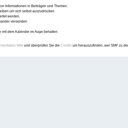
 von Informationen in Beiträgen und Themen.
reiben um sich selbst auszudrücken.
ertet werden.
nander versenden.
e mit dem Kalender im Auge behalten.
mentation Wiki
und überprüfen Sie die
Credits
um herauszufinden, wer SMF zu dem