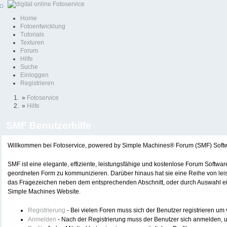
Home
Fotoentwicklung
Tutorials
Texturen
Forum
Hilfe
Suche
Einloggen
Registrieren
»
Fotoservice
»
Hilfe
SMF Benutzerhilfe
Willkommen bei Fotoservice, powered by Simple Machines® Forum (SMF) Soft
SMF ist eine elegante, effiziente, leistungsfähige und kostenlose Forum Softwa
geordneten Form zu kommunizieren. Darüber hinaus hat sie eine Reihe von lei
das Fragezeichen neben dem entsprechenden Abschnitt, oder durch Auswahl eine
Simple Machines Website.
Registrierung
- Bei vielen Foren muss sich der Benutzer registrieren um v
Anmelden
- Nach der Registrierung muss der Benutzer sich anmelden, u