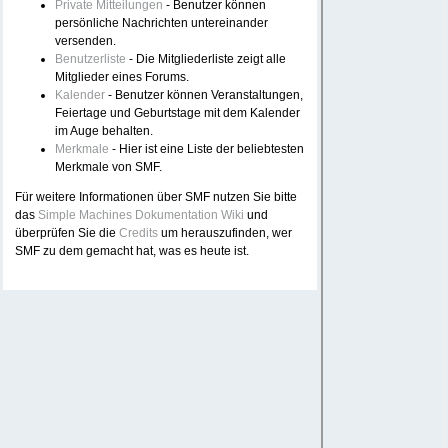
Private Mitteilungen
- Benutzer können
persönliche Nachrichten untereinander
versenden.
Benutzerliste
- Die Mitgliederliste zeigt alle
Mitglieder eines Forums.
Kalender
- Benutzer können Veranstaltungen,
Feiertage und Geburtstage mit dem Kalender
im Auge behalten.
Merkmale
- Hier ist eine Liste der beliebtesten
Merkmale von SMF.
Für weitere Informationen über SMF nutzen Sie bitte
das
Simple Machines Dokumentation Wiki
und
überprüfen Sie die
Credits
um herauszufinden, wer
SMF zu dem gemacht hat, was es heute ist.