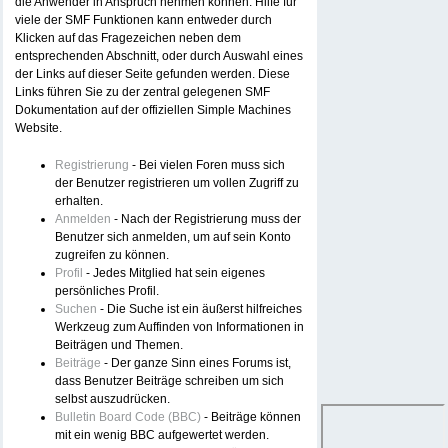
die Anwender in Anspruch nehmen können. Hilfe für
viele der SMF Funktionen kann entweder durch
Klicken auf das Fragezeichen neben dem
entsprechenden Abschnitt, oder durch Auswahl eines
der Links auf dieser Seite gefunden werden. Diese
Links führen Sie zu der zentral gelegenen SMF
Dokumentation auf der offiziellen Simple Machines
Website.
Registrierung
- Bei vielen Foren muss sich
der Benutzer registrieren um vollen Zugriff zu
erhalten.
Anmelden
- Nach der Registrierung muss der
Benutzer sich anmelden, um auf sein Konto
zugreifen zu können.
Profil
- Jedes Mitglied hat sein eigenes
persönliches Profil.
Suchen
- Die Suche ist ein äußerst hilfreiches
Werkzeug zum Auffinden von Informationen in
Beiträgen und Themen.
Beiträge
- Der ganze Sinn eines Forums ist,
dass Benutzer Beiträge schreiben um sich
selbst auszudrücken.
Bulletin Board Code (BBC)
- Beiträge können
mit ein wenig BBC aufgewertet werden.