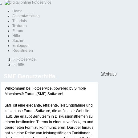
Home
Fotoentwicklung
Tutorials
Texturen
Forum
Hilfe
Suche
Einloggen
Registrieren
»
Fotoservice
»
Hilfe
Werbung
SMF Benutzerhilfe
Willkommen bei Fotoservice, powered by Simple
Machines® Forum (SMF) Software!
SMF ist eine elegante, effiziente, leistungsfähige und
kostenlose Forum Software, die auf dieser Website
läuft. Sie erlaubt Benutzern in Diskussionsthemen zu
einem bestimmten Thema in einer zuverlässigen und
geordneten Form zu kommunizieren. Darüber hinaus
hat sie eine Reihe von leistungsfähigen Funktionen,