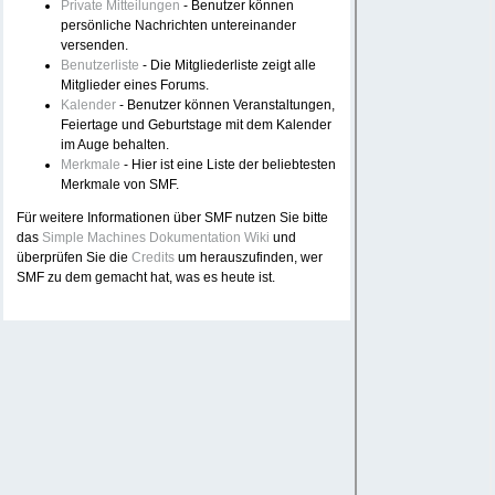
Private Mitteilungen
- Benutzer können
persönliche Nachrichten untereinander
versenden.
Benutzerliste
- Die Mitgliederliste zeigt alle
Mitglieder eines Forums.
Kalender
- Benutzer können Veranstaltungen,
Feiertage und Geburtstage mit dem Kalender
im Auge behalten.
Merkmale
- Hier ist eine Liste der beliebtesten
Merkmale von SMF.
Für weitere Informationen über SMF nutzen Sie bitte
das
Simple Machines Dokumentation Wiki
und
überprüfen Sie die
Credits
um herauszufinden, wer
SMF zu dem gemacht hat, was es heute ist.