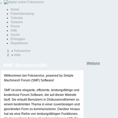
Home
Fotoentwicklung
Tutorials
Texturen
Forum
Hilfe
Suche
Einloggen
Registrieren
»
Fotoservice
»
Hilfe
Werbung
SMF Benutzerhilfe
Willkommen bei Fotoservice, powered by Simple
Machines® Forum (SMF) Software!
SMF ist eine elegante, effiziente, leistungsfähige und
kostenlose Forum Software, die auf dieser Website
läuft. Sie erlaubt Benutzern in Diskussionsthemen zu
einem bestimmten Thema in einer zuverlässigen und
geordneten Form zu kommunizieren. Darüber hinaus
hat sie eine Reihe von leistungsfähigen Funktionen,