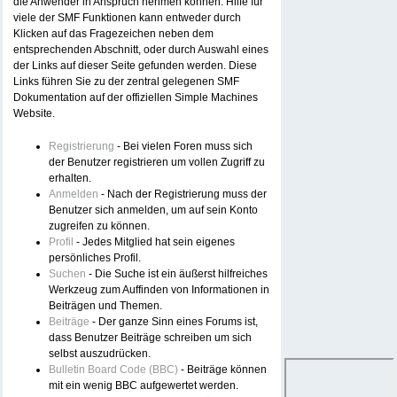
die Anwender in Anspruch nehmen können. Hilfe für
viele der SMF Funktionen kann entweder durch
Klicken auf das Fragezeichen neben dem
entsprechenden Abschnitt, oder durch Auswahl eines
der Links auf dieser Seite gefunden werden. Diese
Links führen Sie zu der zentral gelegenen SMF
Dokumentation auf der offiziellen Simple Machines
Website.
Registrierung
- Bei vielen Foren muss sich
der Benutzer registrieren um vollen Zugriff zu
erhalten.
Anmelden
- Nach der Registrierung muss der
Benutzer sich anmelden, um auf sein Konto
zugreifen zu können.
Profil
- Jedes Mitglied hat sein eigenes
persönliches Profil.
Suchen
- Die Suche ist ein äußerst hilfreiches
Werkzeug zum Auffinden von Informationen in
Beiträgen und Themen.
Beiträge
- Der ganze Sinn eines Forums ist,
dass Benutzer Beiträge schreiben um sich
selbst auszudrücken.
Bulletin Board Code (BBC)
- Beiträge können
mit ein wenig BBC aufgewertet werden.