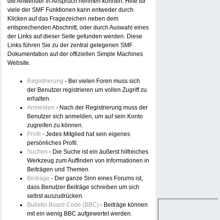
die Anwender in Anspruch nehmen können. Hilfe für
viele der SMF Funktionen kann entweder durch
Klicken auf das Fragezeichen neben dem
entsprechenden Abschnitt, oder durch Auswahl eines
der Links auf dieser Seite gefunden werden. Diese
Links führen Sie zu der zentral gelegenen SMF
Dokumentation auf der offiziellen Simple Machines
Website.
Registrierung
- Bei vielen Foren muss sich
der Benutzer registrieren um vollen Zugriff zu
erhalten.
Anmelden
- Nach der Registrierung muss der
Benutzer sich anmelden, um auf sein Konto
zugreifen zu können.
Profil
- Jedes Mitglied hat sein eigenes
persönliches Profil.
Suchen
- Die Suche ist ein äußerst hilfreiches
Werkzeug zum Auffinden von Informationen in
Beiträgen und Themen.
Beiträge
- Der ganze Sinn eines Forums ist,
dass Benutzer Beiträge schreiben um sich
selbst auszudrücken.
Bulletin Board Code (BBC)
- Beiträge können
mit ein wenig BBC aufgewertet werden.