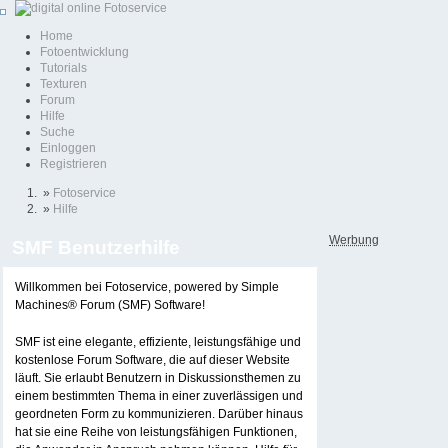
Home
Fotoentwicklung
Tutorials
Texturen
Forum
Hilfe
Suche
Einloggen
Registrieren
»
Fotoservice
»
Hilfe
Werbung
SMF Benutzerhilfe
Willkommen bei Fotoservice, powered by Simple
Machines® Forum (SMF) Software!
SMF ist eine elegante, effiziente, leistungsfähige und
kostenlose Forum Software, die auf dieser Website
läuft. Sie erlaubt Benutzern in Diskussionsthemen zu
einem bestimmten Thema in einer zuverlässigen und
geordneten Form zu kommunizieren. Darüber hinaus
hat sie eine Reihe von leistungsfähigen Funktionen,