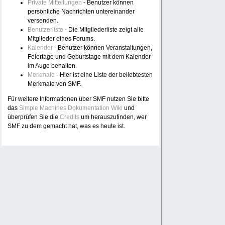
Private Mitteilungen
- Benutzer können
persönliche Nachrichten untereinander
versenden.
Benutzerliste
- Die Mitgliederliste zeigt alle
Mitglieder eines Forums.
Kalender
- Benutzer können Veranstaltungen,
Feiertage und Geburtstage mit dem Kalender
im Auge behalten.
Merkmale
- Hier ist eine Liste der beliebtesten
Merkmale von SMF.
Für weitere Informationen über SMF nutzen Sie bitte
das
Simple Machines Dokumentation Wiki
und
überprüfen Sie die
Credits
um herauszufinden, wer
SMF zu dem gemacht hat, was es heute ist.