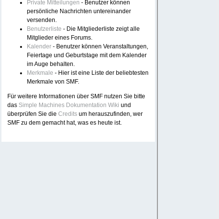
Private Mitteilungen
- Benutzer können
persönliche Nachrichten untereinander
versenden.
Benutzerliste
- Die Mitgliederliste zeigt alle
Mitglieder eines Forums.
Kalender
- Benutzer können Veranstaltungen,
Feiertage und Geburtstage mit dem Kalender
im Auge behalten.
Merkmale
- Hier ist eine Liste der beliebtesten
Merkmale von SMF.
Für weitere Informationen über SMF nutzen Sie bitte
das
Simple Machines Dokumentation Wiki
und
überprüfen Sie die
Credits
um herauszufinden, wer
SMF zu dem gemacht hat, was es heute ist.