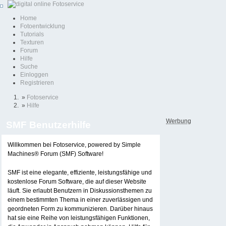
Home
Fotoentwicklung
Tutorials
Texturen
Forum
Hilfe
Suche
Einloggen
Registrieren
»
Fotoservice
»
Hilfe
Werbung
SMF Benutzerhilfe
Willkommen bei Fotoservice, powered by Simple
Machines® Forum (SMF) Software!
SMF ist eine elegante, effiziente, leistungsfähige und
kostenlose Forum Software, die auf dieser Website
läuft. Sie erlaubt Benutzern in Diskussionsthemen zu
einem bestimmten Thema in einer zuverlässigen und
geordneten Form zu kommunizieren. Darüber hinaus
hat sie eine Reihe von leistungsfähigen Funktionen,