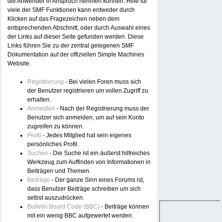
die Anwender in Anspruch nehmen können. Hilfe für
viele der SMF Funktionen kann entweder durch
Klicken auf das Fragezeichen neben dem
entsprechenden Abschnitt, oder durch Auswahl eines
der Links auf dieser Seite gefunden werden. Diese
Links führen Sie zu der zentral gelegenen SMF
Dokumentation auf der offiziellen Simple Machines
Website.
Registrierung
- Bei vielen Foren muss sich
der Benutzer registrieren um vollen Zugriff zu
erhalten.
Anmelden
- Nach der Registrierung muss der
Benutzer sich anmelden, um auf sein Konto
zugreifen zu können.
Profil
- Jedes Mitglied hat sein eigenes
persönliches Profil.
Suchen
- Die Suche ist ein äußerst hilfreiches
Werkzeug zum Auffinden von Informationen in
Beiträgen und Themen.
Beiträge
- Der ganze Sinn eines Forums ist,
dass Benutzer Beiträge schreiben um sich
selbst auszudrücken.
Bulletin Board Code (BBC)
- Beiträge können
mit ein wenig BBC aufgewertet werden.