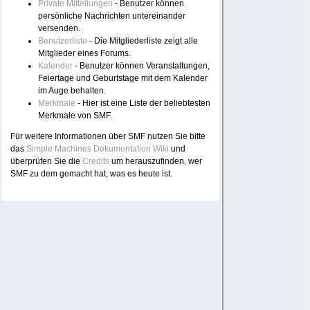
Private Mitteilungen
- Benutzer können
persönliche Nachrichten untereinander
versenden.
Benutzerliste
- Die Mitgliederliste zeigt alle
Mitglieder eines Forums.
Kalender
- Benutzer können Veranstaltungen,
Feiertage und Geburtstage mit dem Kalender
im Auge behalten.
Merkmale
- Hier ist eine Liste der beliebtesten
Merkmale von SMF.
Für weitere Informationen über SMF nutzen Sie bitte
das
Simple Machines Dokumentation Wiki
und
überprüfen Sie die
Credits
um herauszufinden, wer
SMF zu dem gemacht hat, was es heute ist.