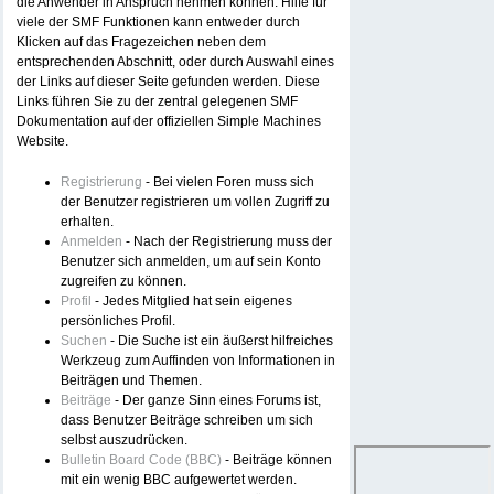
die Anwender in Anspruch nehmen können. Hilfe für
viele der SMF Funktionen kann entweder durch
Klicken auf das Fragezeichen neben dem
entsprechenden Abschnitt, oder durch Auswahl eines
der Links auf dieser Seite gefunden werden. Diese
Links führen Sie zu der zentral gelegenen SMF
Dokumentation auf der offiziellen Simple Machines
Website.
Registrierung
- Bei vielen Foren muss sich
der Benutzer registrieren um vollen Zugriff zu
erhalten.
Anmelden
- Nach der Registrierung muss der
Benutzer sich anmelden, um auf sein Konto
zugreifen zu können.
Profil
- Jedes Mitglied hat sein eigenes
persönliches Profil.
Suchen
- Die Suche ist ein äußerst hilfreiches
Werkzeug zum Auffinden von Informationen in
Beiträgen und Themen.
Beiträge
- Der ganze Sinn eines Forums ist,
dass Benutzer Beiträge schreiben um sich
selbst auszudrücken.
Bulletin Board Code (BBC)
- Beiträge können
mit ein wenig BBC aufgewertet werden.