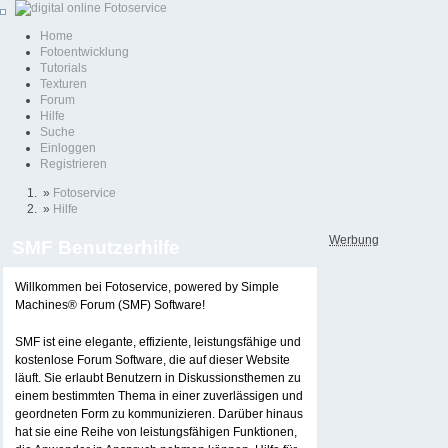
Home
Fotoentwicklung
Tutorials
Texturen
Forum
Hilfe
Suche
Einloggen
Registrieren
»
Fotoservice
»
Hilfe
Werbung
SMF Benutzerhilfe
Willkommen bei Fotoservice, powered by Simple
Machines® Forum (SMF) Software!
SMF ist eine elegante, effiziente, leistungsfähige und
kostenlose Forum Software, die auf dieser Website
läuft. Sie erlaubt Benutzern in Diskussionsthemen zu
einem bestimmten Thema in einer zuverlässigen und
geordneten Form zu kommunizieren. Darüber hinaus
hat sie eine Reihe von leistungsfähigen Funktionen,