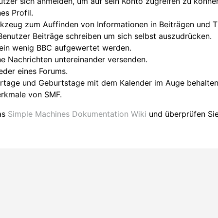
tzer sich anmelden, um auf sein Konto zugreifen zu könne
es Profil.
erkzeug zum Auffinden von Informationen in Beiträgen und 
Benutzer Beiträge schreiben um sich selbst auszudrücken.
 ein wenig BBC aufgewertet werden.
e Nachrichten untereinander versenden.
ieder eines Forums.
ertage und Geburtstage mit dem Kalender im Auge behalten
Merkmale von SMF.
das
Simple Machines Dokumentation Wiki
und überprüfen Si