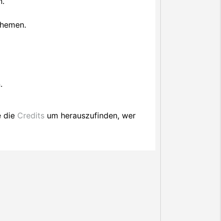
n.
Themen.
.
e die
Credits
um herauszufinden, wer