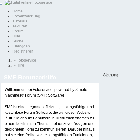
Home
Fotoentwicklung
Tutorials
Texturen
Forum
Hilfe
Suche
Einloggen
Registrieren
»
Fotoservice
»
Hilfe
Werbung
SMF Benutzerhilfe
Willkommen bei Fotoservice, powered by Simple
Machines® Forum (SMF) Software!
SMF ist eine elegante, effiziente, leistungsfähige und
kostenlose Forum Software, die auf dieser Website
läuft. Sie erlaubt Benutzern in Diskussionsthemen zu
einem bestimmten Thema in einer zuverlässigen und
geordneten Form zu kommunizieren. Darüber hinaus
hat sie eine Reihe von leistungsfähigen Funktionen,