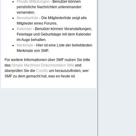
Private Mitteilungen
- Benutzer können
persönliche Nachrichten untereinander
versenden.
Benutzerliste
- Die Mitgliederliste zeigt alle
Mitglieder eines Forums.
Kalender
- Benutzer können Veranstaltungen,
Feiertage und Geburtstage mit dem Kalender
im Auge behalten.
Merkmale
- Hier ist eine Liste der beliebtesten
Merkmale von SMF.
Für weitere Informationen über SMF nutzen Sie bitte
das
Simple Machines Dokumentation Wiki
und
überprüfen Sie die
Credits
um herauszufinden, wer
SMF zu dem gemacht hat, was es heute ist.