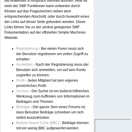
die Anwender in Anspruch nehmen können. Hilfe für
viele der SMF Funktionen kann entweder durch
Klicken auf das Fragezeichen neben dem
entsprechenden Abschnitt, oder durch Auswahl eines
der Links auf dieser Seite gefunden werden. Diese
Links führen Sie zu der zentral gelegenen SMF
Dokumentation auf der offiziellen Simple Machines
Website.
Registrierung
- Bei vielen Foren muss sich
der Benutzer registrieren um vollen Zugriff zu
erhalten.
Anmelden
- Nach der Registrierung muss der
Benutzer sich anmelden, um auf sein Konto
zugreifen zu können.
Profil
- Jedes Mitglied hat sein eigenes
persönliches Profil.
Suchen
- Die Suche ist ein äußerst hilfreiches
Werkzeug zum Auffinden von Informationen in
Beiträgen und Themen.
Beiträge
- Der ganze Sinn eines Forums ist,
dass Benutzer Beiträge schreiben um sich
selbst auszudrücken.
Bulletin Board Code (BBC)
- Beiträge können
mit ein wenig BBC aufgewertet werden.