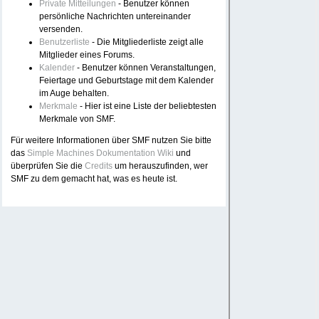
Private Mitteilungen
- Benutzer können
persönliche Nachrichten untereinander
versenden.
Benutzerliste
- Die Mitgliederliste zeigt alle
Mitglieder eines Forums.
Kalender
- Benutzer können Veranstaltungen,
Feiertage und Geburtstage mit dem Kalender
im Auge behalten.
Merkmale
- Hier ist eine Liste der beliebtesten
Merkmale von SMF.
Für weitere Informationen über SMF nutzen Sie bitte
das
Simple Machines Dokumentation Wiki
und
überprüfen Sie die
Credits
um herauszufinden, wer
SMF zu dem gemacht hat, was es heute ist.