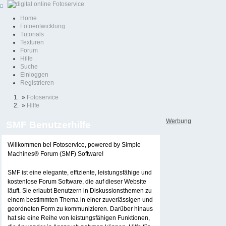
Home
Fotoentwicklung
Tutorials
Texturen
Forum
Hilfe
Suche
Einloggen
Registrieren
»
Fotoservice
»
Hilfe
Werbung
SMF Benutzerhilfe
Willkommen bei Fotoservice, powered by Simple
Machines® Forum (SMF) Software!
SMF ist eine elegante, effiziente, leistungsfähige und
kostenlose Forum Software, die auf dieser Website
läuft. Sie erlaubt Benutzern in Diskussionsthemen zu
einem bestimmten Thema in einer zuverlässigen und
geordneten Form zu kommunizieren. Darüber hinaus
hat sie eine Reihe von leistungsfähigen Funktionen,