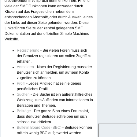
die Anwender in Anspruch nehmen können. Hilfe für
viele der SMF Funktionen kann entweder durch
Klicken auf das Fragezeichen neben dem
entsprechenden Abschnitt, oder durch Auswahl eines
der Links auf dieser Seite gefunden werden. Diese
Links führen Sie zu der zentral gelegenen SMF
Dokumentation auf der offiziellen Simple Machines
Website.
Registrierung
- Bei vielen Foren muss sich
der Benutzer registrieren um vollen Zugriff zu
erhalten.
Anmelden
- Nach der Registrierung muss der
Benutzer sich anmelden, um auf sein Konto
zugreifen zu können.
Profil
- Jedes Mitglied hat sein eigenes
persönliches Profil.
Suchen
- Die Suche ist ein äußerst hilfreiches
Werkzeug zum Auffinden von Informationen in
Beiträgen und Themen.
Beiträge
- Der ganze Sinn eines Forums ist,
dass Benutzer Beiträge schreiben um sich
selbst auszudrücken.
Bulletin Board Code (BBC)
- Beiträge können
mit ein wenig BBC aufgewertet werden.