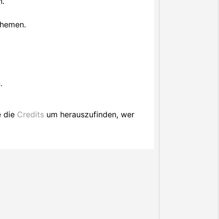
n.
Themen.
.
e die
Credits
um herauszufinden, wer