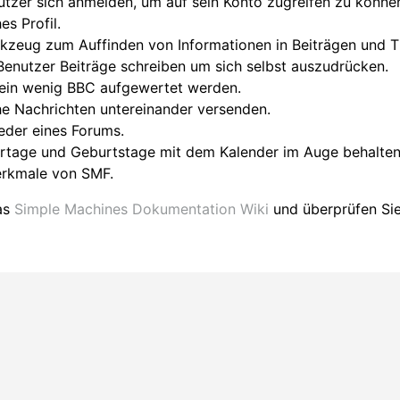
tzer sich anmelden, um auf sein Konto zugreifen zu könne
es Profil.
erkzeug zum Auffinden von Informationen in Beiträgen und 
Benutzer Beiträge schreiben um sich selbst auszudrücken.
 ein wenig BBC aufgewertet werden.
e Nachrichten untereinander versenden.
ieder eines Forums.
ertage und Geburtstage mit dem Kalender im Auge behalten
Merkmale von SMF.
das
Simple Machines Dokumentation Wiki
und überprüfen Si